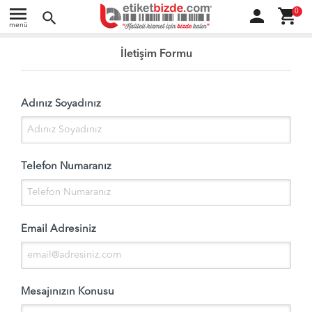
menu
person
shopping_cart
0
search
menü
İletişim Formu
Adınız Soyadınız
Telefon Numaranız
Email Adresiniz
Mesajınızın Konusu