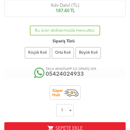
Kdv Dahil (TL)
187.40
TL
Bu ürün stoklarımızda mevcuttur.
Sipariş Türü
Küçük Koli
Orta Koli
Büyük Koli
TIKLA WHATSAPP İLE SİPARİŞ VER
05424024933
shopping_cart
SEPETE EKLE