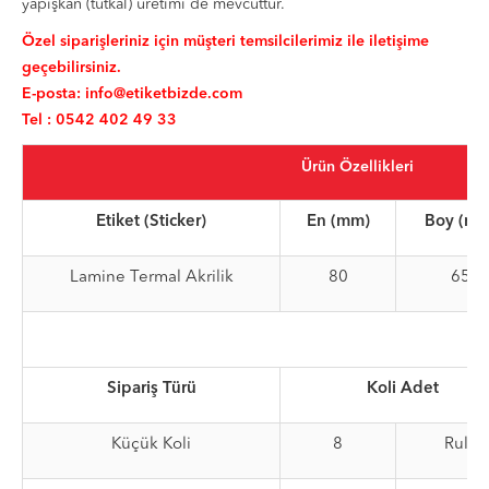
yapışkan (tutkal) üretimi de mevcuttur.
Özel siparişleriniz için müşteri temsilcilerimiz ile iletişime
geçebilirsiniz.
E-posta:
info@etiketbizde.com
Tel : 0542 402 49 33
Ürün Özellikleri
Etiket (Sticker)
En (mm)
Boy (mm
Lamine Termal Akrilik
80
65
Sipariş Türü
Koli Adet
Küçük Koli
8
Rulo