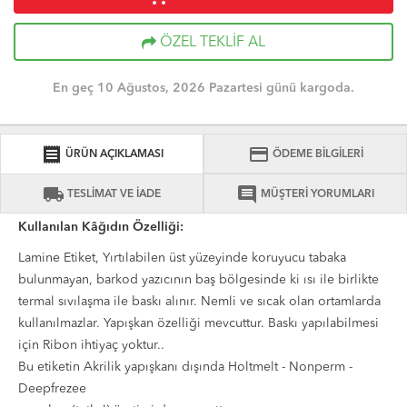
ÖZEL TEKLİF AL
En geç 10 Ağustos, 2026 Pazartesi günü kargoda.
receipt
credit_card
ÜRÜN AÇIKLAMASI
ÖDEME BİLGİLERİ
local_shipping
comment
TESLİMAT VE İADE
MÜŞTERİ YORUMLARI
Kullanılan Kâğıdın Özelliği:
Lamine Etiket, Yırtılabilen üst yüzeyinde koruyucu tabaka
bulunmayan, barkod yazıcının baş bölgesinde ki ısı ile birlikte
termal sıvılaşma ile baskı alınır. Nemli ve sıcak olan ortamlarda
kullanılmazlar. Yapışkan özelliği mevcuttur. Baskı yapılabilmesi
için Ribon ihtiyaç yoktur..
Bu etiketin Akrilik yapışkanı dışında Holtmelt - Nonperm -
Deepfrezee