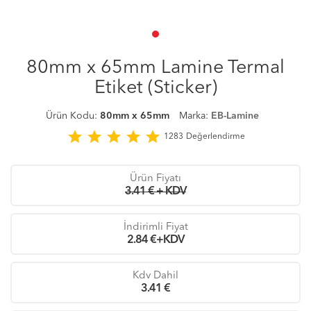
80mm x 65mm Lamine Termal
Etiket (Sticker)
Ürün Kodu:
80mm x 65mm
Marka:
EB-Lamine
star
star
star
star
star
1283
Değerlendirme
Ürün Fiyatı
3.41 € + KDV
İndirimli Fiyat
2.84
€+KDV
Kdv Dahil
3.41
€