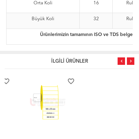
Orta Koli
16
Rulo
Büyük Koli
32
Rulo
Ürünlerimizin tamamının ISO ve TDS belgeleri
İLGİLİ ÜRÜNLER
favorite_border
favorite_border