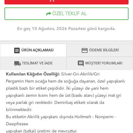
ÖZEL TEKLİF AL
En geç 10 Ağustos, 2026 Pazartesi günü kargoda.
receipt
credit_card
ÜRÜN AÇIKLAMASI
ÖDEME BİLGİLERİ
local_shipping
comment
TESLİMAT VE İADE
MÜŞTERİ YORUMLARI
Kullanılan Kâğıdın Özelliği:
Silver-Gri-Akrilik/Gri
Pergamin Hem sıcağa hem de soğuğa dayanan, özel yapışkanlı
plastik bazlı bir etiket çeşididir. İki yüzeyi de yani hem
yapışkanlı zemin kısmı hem de üst (baskı alanı) yüzeyi mat gri
veya parlak gri renktedir. Demirbaş etiketi olarak da
bilinmektedir.
Bu etiketin Akrilik yapışkanı dışında Holtmelt – Nonperm -
Deepfrezee
yapışkan (tutkal) üretimi de mevcuttur.