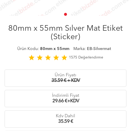
80mm x 55mm Sılver Mat Etiket
(Sticker)
Ürün Kodu:
80mm x 55mm
Marka:
EB-Silvermat
star
star
star
star
star
1575
Değerlendirme
Ürün Fiyatı
35.59 € + KDV
İndirimli Fiyat
29.66
€+KDV
Kdv Dahil
35.59
€