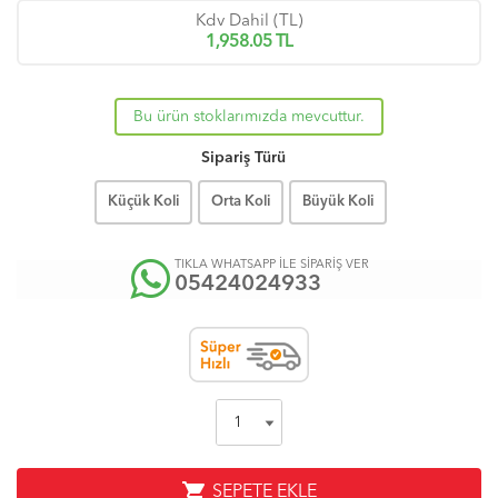
Kdv Dahil (TL)
1,958.05
TL
Bu ürün stoklarımızda mevcuttur.
Sipariş Türü
Küçük Koli
Orta Koli
Büyük Koli
TIKLA WHATSAPP İLE SİPARİŞ VER
05424024933
shopping_cart
SEPETE EKLE