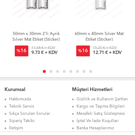
50mm x 30mm 2'li Ayrık
60mm x 40mm Sılver Mat
Sılver Mat Etiket (Sticker)
Etiket (Sticker)
11.68 € + KDV
15.25 € + KDV
16
16
%
%
9.73 € + KDV
12.71 € + KDV
Kurumsal
Müşteri Hizmetleri
Hakkımızda
Gizlilik ve Kullanım Şartları
Teknik Servis
Kargo ve Taşıma Bilgileri
Sıkça Sorulan Sorular
Mesafeli Satış Sözleşmesi
Sipariş Takibi
İptal Ve İade Koşulları
İletişim
Banka Hesaplarımız