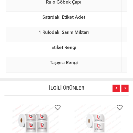
Rulo Göbek Çapı
Satırdaki Etiket Adet
1 Rulodaki Sarım Miktarı
Etiket Rengi
Taşıyıcı Rengi
İLGİLİ ÜRÜNLER
favorite_border
favorite_border