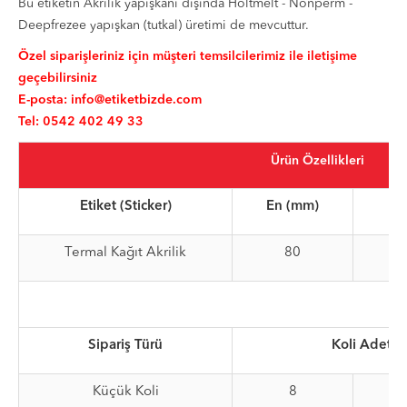
Bu etiketin Akrilik yapışkanı dışında Holtmelt - Nonperm -
Deepfrezee yapışkan (tutkal) üretimi de mevcuttur.
Özel siparişleriniz için müşteri temsilcilerimiz ile iletişime
geçebilirsiniz
E-posta:
info@etiketbizde.com
Tel: 0542 402 49 33
Ürün Özellikleri
Etiket (Sticker)
En (mm)
Bo
Termal Kağıt Akrilik
80
Sipariş Türü
Koli Adet
Küçük Koli
8