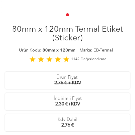
80mm x 120mm Termal Etiket
(Sticker)
Ürün Kodu:
80mm x 120mm
Marka:
EB-Termal
star
star
star
star
star
1142
Değerlendirme
Ürün Fiyatı
2.76 € + KDV
İndirimli Fiyat
2.30
€+KDV
Kdv Dahil
2.76
€