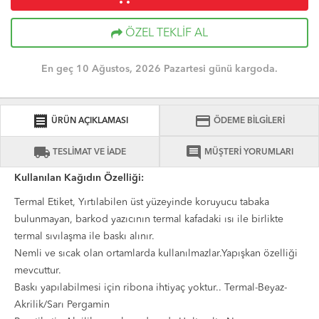
ÖZEL TEKLİF AL
En geç 10 Ağustos, 2026 Pazartesi günü kargoda.
receipt
credit_card
ÜRÜN AÇIKLAMASI
ÖDEME BİLGİLERİ
local_shipping
comment
TESLİMAT VE İADE
MÜŞTERİ YORUMLARI
Kullanılan Kağıdın Özelliği:
Termal Etiket, Yırtılabilen üst yüzeyinde koruyucu tabaka
bulunmayan, barkod yazıcının termal kafadaki ısı ile birlikte
termal sıvılaşma ile baskı alınır.
Nemli ve sıcak olan ortamlarda kullanılmazlar.Yapışkan özelliği
mevcuttur.
Baskı yapılabilmesi için ribona ihtiyaç yoktur.. Termal-Beyaz-
Akrilik/Sarı Pergamin