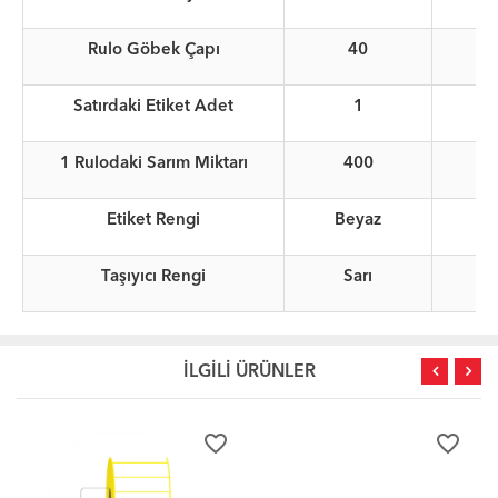
Rulo Göbek Çapı
40
Satırdaki Etiket Adet
1
1 Rulodaki Sarım Miktarı
400
Etiket Rengi
Beyaz
Taşıyıcı Rengi
Sarı
İLGİLİ ÜRÜNLER
favorite_border
favorite_border