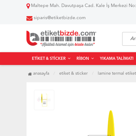
Maltepe Mah. Davutpaşa Cad. Kale İş Merkezi No:
siparis@etiketbizde.com
ETIKET & STICKER
RIBON
YIKAMA TALIMATI
anasayfa
etiket & sticker
lamine termal etiket 