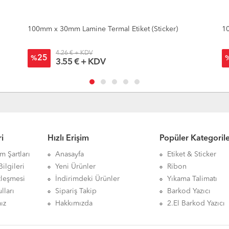
100mm x 30mm Lamine Termal Etiket (Sticker)
10
4.26 € + KDV
25
%
3.55 € + KDV
i
Hızlı Erişim
Popüler Kategoril
ım Şartları
Anasayfa
Etiket & Sticker
ilgileri
Yeni Ürünler
Ribon
zleşmesi
İndirimdeki Ürünler
Yıkama Talimatı
lları
Sipariş Takip
Barkod Yazıcı
ız
Hakkımızda
2.El Barkod Yazıcı