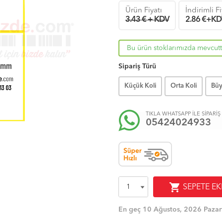
Ürün Fiyatı
İndirimli F
3.43 € + KDV
2.86
€+KD
Bu ürün stoklarımızda mevcutt
Sipariş Türü
Küçük Koli
Orta Koli
Büy
TIKLA WHATSAPP İLE SİPARİŞ
05424024933
shopping_cart
SEPETE EK
En geç 10 Ağustos, 2026 Pazar