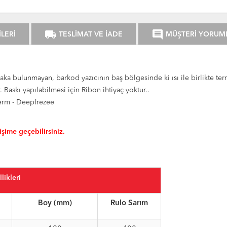
local_shipping
comment
LERİ
TESLİMAT VE İADE
MÜŞTERİ YORUM
aka bulunmayan, barkod yazıcının baş bölgesinde ki ısı ile birlikte terma
. Baskı yapılabilmesi için Ribon ihtiyaç yoktur..
perm - Deepfrezee
tişime geçebilirsiniz.
likleri
Boy (mm)
Rulo Sarım