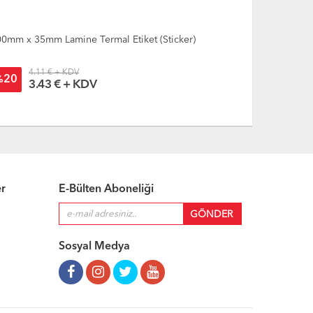
0mm x 35mm Lamine Termal Etiket (Sticker)
100mm x 40m
4.11 € + KDV
3.72
20
30
%
%
3.43 € + KDV
3.1
er
E-Bülten Aboneliği
Sosyal Medya