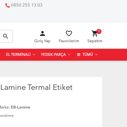
0850 255 13 03
person
favorite_border
shopping_cart
0
search
Giriş Yap
Favorilerim
Sepetim
EL TERMINALI
YEDEK PARÇA
TÜMÜ
amine Termal Etiket
arka:
EB-Lamine
lendirme