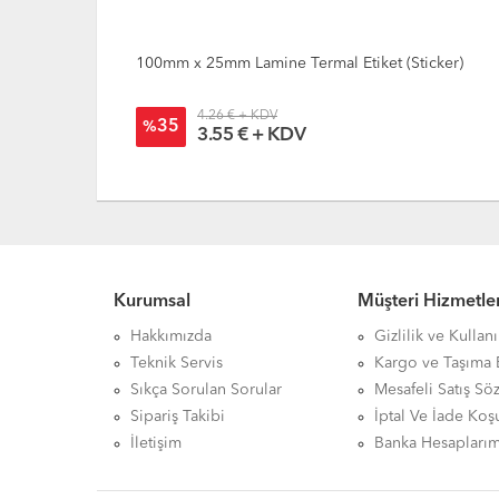
icker)
100mm x 25mm Lamine Termal Etiket (Sticker)
4.26 € + KDV
35
%
3.55 € + KDV
Kurumsal
Müşteri Hizmetler
Hakkımızda
Gizlilik ve Kullan
Teknik Servis
Kargo ve Taşıma B
Sıkça Sorulan Sorular
Mesafeli Satış Sö
Sipariş Takibi
İptal Ve İade Koşu
İletişim
Banka Hesaplarım