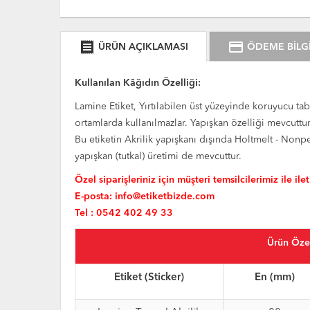
receipt
credit_card
ÜRÜN AÇIKLAMASI
ÖDEME BİLGİ
Kullanılan Kâğıdın Özelliği:
Lamine Etiket, Yırtılabilen üst yüzeyinde koruyucu tab
ortamlarda kullanılmazlar. Yapışkan özelliği mevcuttur
Bu etiketin Akrilik yapışkanı dışında Holtmelt - Non
yapışkan (tutkal) üretimi de mevcuttur.
Özel siparişleriniz için müşteri temsilcilerimiz ile ile
E-posta:
info@etiketbizde.com
Tel : 0542 402 49 33
Ürün Özel
Etiket (Sticker)
En (mm)