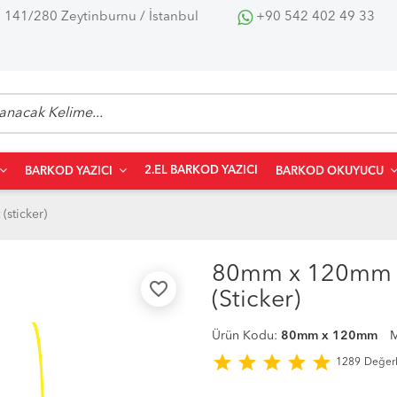
 141/280 Zeytinburnu / İstanbul
+90 542 402 49 33
2.EL BARKOD YAZICI
BARKOD YAZICI
BARKOD OKUYUCU
(sticker)
80mm x 120mm L
favorite_border
(Sticker)
Ürün Kodu:
80mm x 120mm
M
star
star
star
star
star
1289
Değer