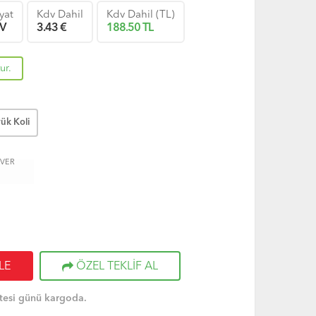
iyat
Kdv Dahil
Kdv Dahil (TL)
V
3.43
€
188.50
TL
ur.
ük Koli
 VER
LE
ÖZEL TEKLİF AL
tesi günü kargoda.