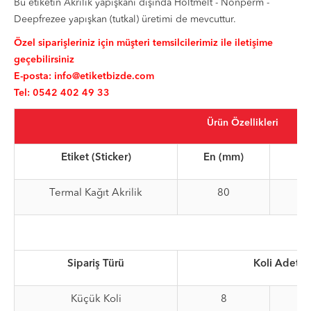
Bu etiketin Akrilik yapışkanı dışında Holtmelt - Nonperm -
Deepfrezee yapışkan (tutkal) üretimi de mevcuttur.
Özel siparişleriniz için müşteri temsilcilerimiz ile iletişime
geçebilirsiniz
E-posta:
info@etiketbizde.com
Tel: 0542 402 49 33
Ürün Özellikleri
Etiket (Sticker)
En (mm)
Bo
Termal Kağıt Akrilik
80
Sipariş Türü
Koli Adet
Küçük Koli
8