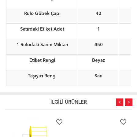
Rulo Göbek Çapı
40
Satırdaki Etiket Adet
1
1 Rulodaki Sarım Miktarı
450
Etiket Rengi
Beyaz
Taşıyıcı Rengi
Sarı
İLGİLİ ÜRÜNLER
favorite_border
favorite_border