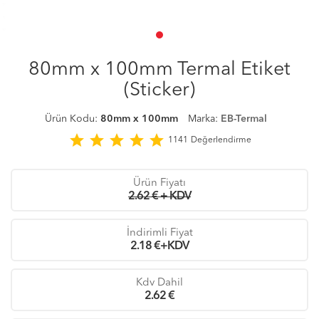
80mm x 100mm Termal Etiket
(Sticker)
Ürün Kodu:
80mm x 100mm
Marka:
EB-Termal
star
star
star
star
star
1141
Değerlendirme
Ürün Fiyatı
2.62 € + KDV
İndirimli Fiyat
2.18
€+KDV
Kdv Dahil
2.62
€