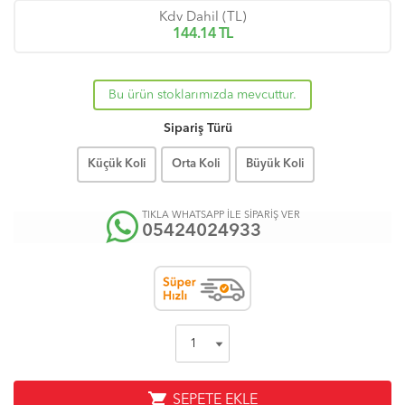
Kdv Dahil (TL)
144.14
TL
Bu ürün stoklarımızda mevcuttur.
Sipariş Türü
Küçük Koli
Orta Koli
Büyük Koli
TIKLA WHATSAPP İLE SİPARİŞ VER
05424024933
shopping_cart
SEPETE EKLE