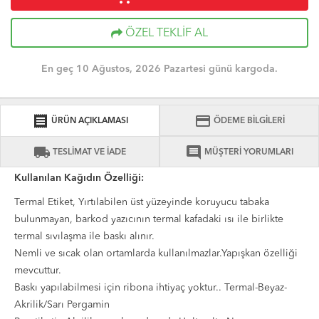
ÖZEL TEKLİF AL
En geç 10 Ağustos, 2026 Pazartesi günü kargoda.
receipt
credit_card
ÜRÜN AÇIKLAMASI
ÖDEME BİLGİLERİ
local_shipping
comment
TESLİMAT VE İADE
MÜŞTERİ YORUMLARI
Kullanılan Kağıdın Özelliği:
Termal Etiket, Yırtılabilen üst yüzeyinde koruyucu tabaka
bulunmayan, barkod yazıcının termal kafadaki ısı ile birlikte
termal sıvılaşma ile baskı alınır.
Nemli ve sıcak olan ortamlarda kullanılmazlar.Yapışkan özelliği
mevcuttur.
Baskı yapılabilmesi için ribona ihtiyaç yoktur.. Termal-Beyaz-
Akrilik/Sarı Pergamin