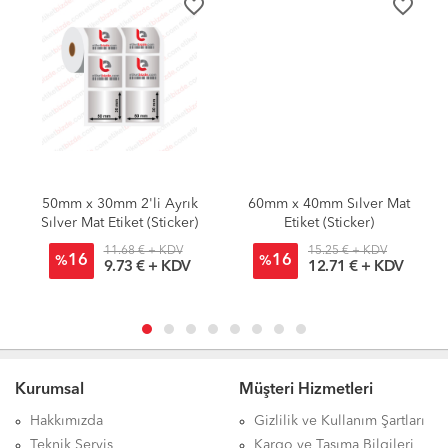
favorite_border
favorite_border
50mm x 30mm 2'li Ayrık
60mm x 40mm Sılver Mat
Sılver Mat Etiket (Sticker)
Etiket (Sticker)
11.68 € + KDV
15.25 € + KDV
16
16
%
%
9.73 € + KDV
12.71 € + KDV
Kurumsal
Müşteri Hizmetleri
Hakkımızda
Gizlilik ve Kullanım Şartları
Teknik Servis
Kargo ve Taşıma Bilgileri