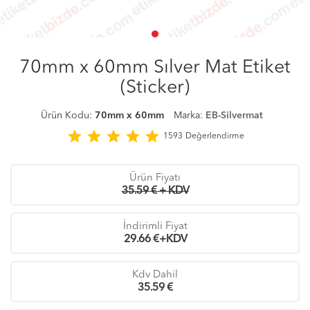
70mm x 60mm Sılver Mat Etiket
(Sticker)
Ürün Kodu:
70mm x 60mm
Marka:
EB-Silvermat
star
star
star
star
star
1593
Değerlendirme
Ürün Fiyatı
35.59 € + KDV
İndirimli Fiyat
29.66
€+KDV
Kdv Dahil
35.59
€