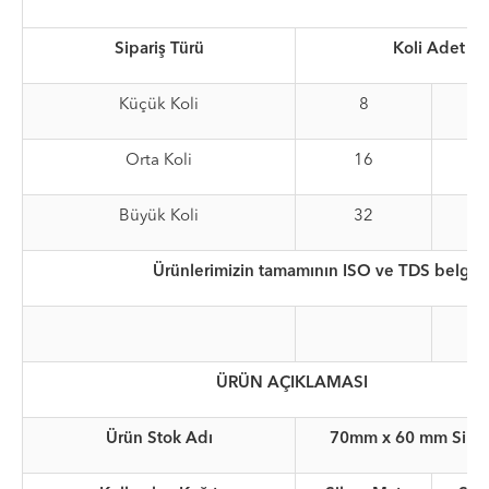
Sipariş Türü
Koli Adet
Küçük Koli
8
R
Orta Koli
16
R
Büyük Koli
32
R
Ürünlerimizin tamamının ISO ve TDS belgele
ÜRÜN AÇIKLAMASI
Ürün Stok Adı
70mm x 60 mm Silve