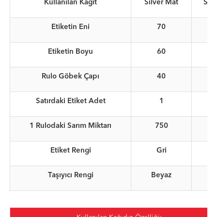
Kullanılan Kağıt
Silver Mat
Silv
Etiketin Eni
70
Etiketin Boyu
60
Rulo Göbek Çapı
40
Satırdaki Etiket Adet
1
A
1 Rulodaki Sarım Miktarı
750
A
Etiket Rengi
Gri
Taşıyıcı Rengi
Beyaz