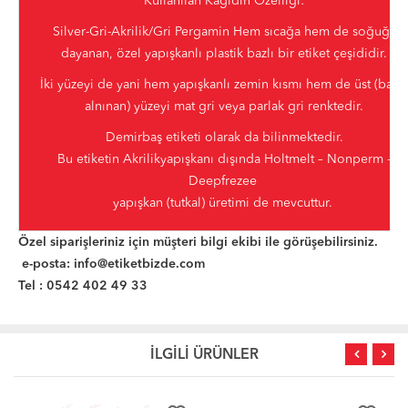
Kullanılan Kağıdın Özelliği:
Silver-Gri-Akrilik/Gri Pergamin Hem sıcağa hem de soğuğa
dayanan, özel yapışkanlı plastik bazlı bir etiket çeşididir.
İki yüzeyi de yani hem yapışkanlı zemin kısmı hem de üst (baskı
alnınan) yüzeyi mat gri veya parlak gri renktedir.
Demirbaş etiketi olarak da bilinmektedir.
Bu etiketin Akrilikyapışkanı dışında Holtmelt – Nonperm -
Deepfrezee
yapışkan (tutkal) üretimi de mevcuttur.
Özel siparişleriniz için müşteri bilgi ekibi ile görüşebilirsiniz.
e-posta:
info@etiketbizde.com
Tel : 0542 402 49 33
İLGİLİ ÜRÜNLER