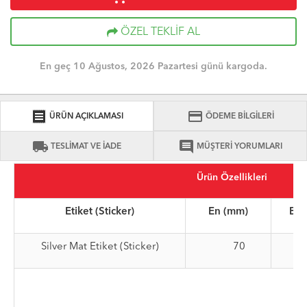
ÖZEL TEKLİF AL
En geç 10 Ağustos, 2026 Pazartesi günü kargoda.
receipt
credit_card
ÜRÜN AÇIKLAMASI
ÖDEME BİLGİLERİ
local_shipping
comment
TESLİMAT VE İADE
MÜŞTERİ YORUMLARI
Ürün Özellikleri
Etiket (Sticker)
En (mm)
Boy
Silver Mat Etiket (Sticker)
70