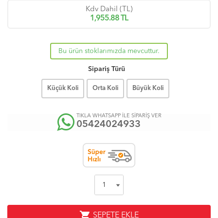
Kdv Dahil (TL)
1,955.88
TL
Bu ürün stoklarımızda mevcuttur.
Sipariş Türü
Küçük Koli
Orta Koli
Büyük Koli
TIKLA WHATSAPP İLE SİPARİŞ VER
05424024933
shopping_cart
SEPETE EKLE