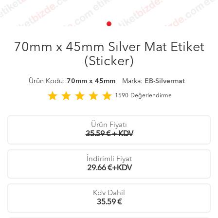
70mm x 45mm Sılver Mat Etiket
(Sticker)
Ürün Kodu:
70mm x 45mm
Marka:
EB-Silvermat
star
star
star
star
star
1590
Değerlendirme
Ürün Fiyatı
35.59 € + KDV
İndirimli Fiyat
29.66
€+KDV
Kdv Dahil
35.59
€