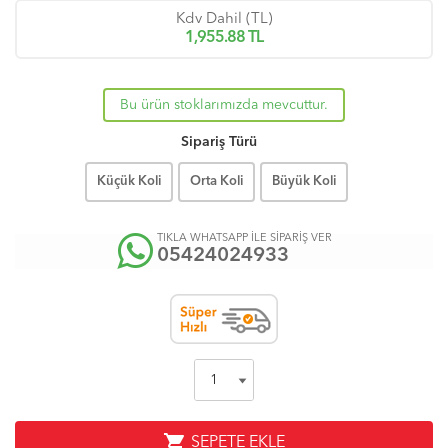
Kdv Dahil (TL)
1,955.88
TL
Bu ürün stoklarımızda mevcuttur.
Sipariş Türü
Küçük Koli
Orta Koli
Büyük Koli
TIKLA WHATSAPP İLE SİPARİŞ VER
05424024933
shopping_cart
SEPETE EKLE