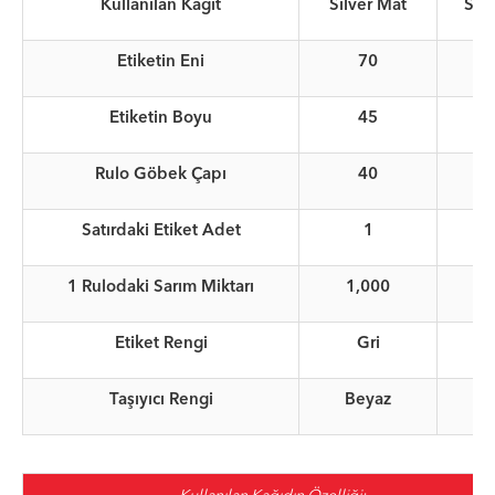
Kullanılan Kağıt
Silver Mat
Silv
Etiketin Eni
70
Etiketin Boyu
45
Rulo Göbek Çapı
40
Satırdaki Etiket Adet
1
A
1 Rulodaki Sarım Miktarı
1,000
A
Etiket Rengi
Gri
Taşıyıcı Rengi
Beyaz