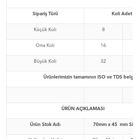
Sipariş Türü
Koli Adet
Küçük Koli
8
R
Orta Koli
16
R
Büyük Koli
32
R
Ürünlerimizin tamamının ISO ve TDS belgele
ÜRÜN AÇIKLAMASI
Ürün Stok Adı
70mm x 45 mm Silve