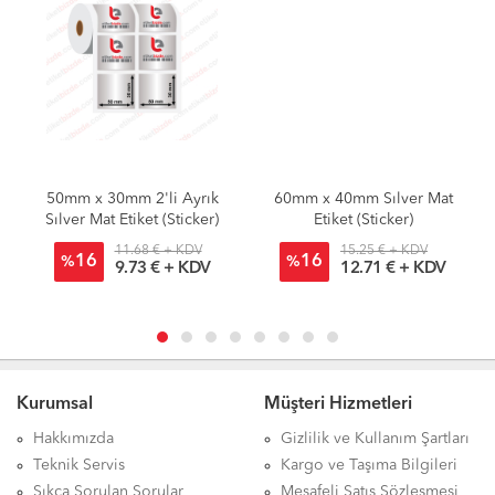
50mm x 30mm 2'li Ayrık
60mm x 40mm Sılver Mat
Sılver Mat Etiket (Sticker)
Etiket (Sticker)
11.68 € + KDV
15.25 € + KDV
16
16
%
%
9.73 € + KDV
12.71 € + KDV
Kurumsal
Müşteri Hizmetleri
Hakkımızda
Gizlilik ve Kullanım Şartları
Teknik Servis
Kargo ve Taşıma Bilgileri
Sıkça Sorulan Sorular
Mesafeli Satış Sözleşmesi