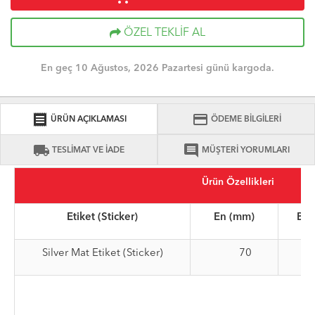
ÖZEL TEKLİF AL
En geç 10 Ağustos, 2026 Pazartesi günü kargoda.
receipt
credit_card
ÜRÜN AÇIKLAMASI
ÖDEME BİLGİLERİ
local_shipping
comment
TESLİMAT VE İADE
MÜŞTERİ YORUMLARI
Ürün Özellikleri
Etiket (Sticker)
En (mm)
Boy
Silver Mat Etiket (Sticker)
70