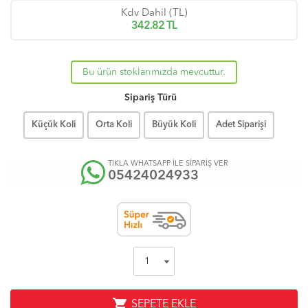
Kdv Dahil (TL)
342.82
TL
Bu ürün stoklarımızda mevcuttur.
Sipariş Türü
Küçük Koli
Orta Koli
Büyük Koli
Adet Siparişi
TIKLA WHATSAPP İLE SİPARİŞ VER
05424024933
shopping_cart
SEPETE EKLE