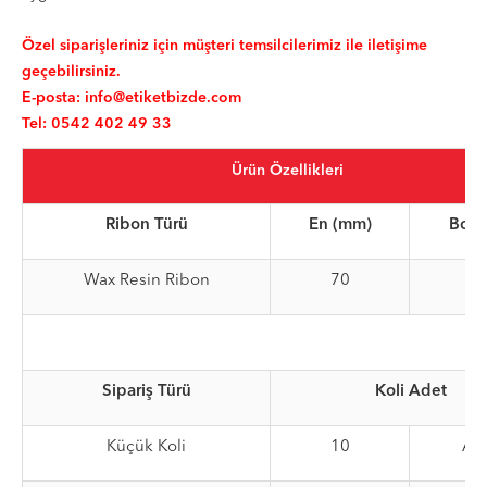
Özel siparişleriniz için müşteri temsilcilerimiz ile iletişime
geçebilirsiniz.
E-posta:
info@etiketbizde.com
Tel: 0542 402 49 33
Ürün Özellikleri
Ribon Türü
En (mm)
Boy 
Wax Resin Ribon
70
30
Sipariş Türü
Koli Adet
Küçük Koli
10
Ad