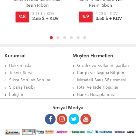
Resin Ribon
Resin Ribon
3.18 $ + KDV
4.20 $ + KDV
8
9
%
%
2.65 $ + KDV
3.50 $ + KDV
Kurumsal
Müşteri Hizmetleri
Hakkımızda
Gizlilik ve Kullanım Şartları
Teknik Servis
Kargo ve Taşıma Bilgileri
Sıkça Sorulan Sorular
Mesafeli Satış Sözleşmesi
Sipariş Takibi
İptal Ve İade Koşulları
İletişim
Banka Hesaplarımız
Sosyal Medya