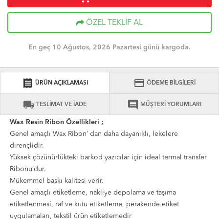
ÖZEL TEKLİF AL
En geç 10 Ağustos, 2026 Pazartesi günü kargoda.
receipt
credit_card
ÜRÜN AÇIKLAMASI
ÖDEME BİLGİLERİ
local_shipping
comment
TESLİMAT VE İADE
MÜŞTERİ YORUMLARI
Wax Resin Ribon Özellikleri ;
Genel amaçlı Wax Ribon’ dan daha dayanıklı, lekelere
dirençlidir.
Yüksek çözünürlükteki barkod yazıcılar için ideal termal transfer
Ribonu’dur.
Mükemmel baskı kalitesi verir.
Genel amaçlı etiketleme, nakliye depolama ve taşıma
etiketlenmesi, raf ve kutu etiketleme, perakende etiket
uygulamaları, tekstil ürün etiketlemedir