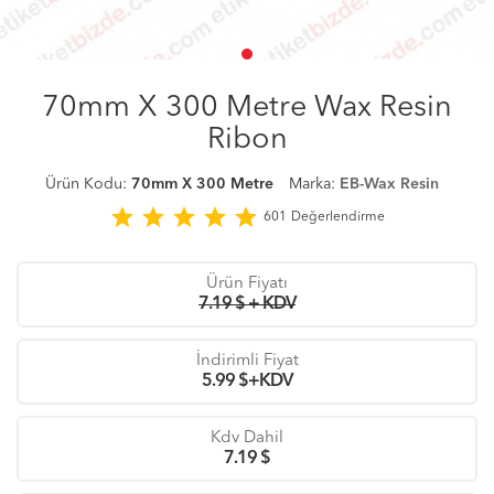
70mm X 300 Metre Wax Resin
Ribon
Ürün Kodu:
70mm X 300 Metre
Marka:
EB-Wax Resin
star
star
star
star
star
601
Değerlendirme
Ürün Fiyatı
7.19 $ + KDV
İndirimli Fiyat
5.99
$+KDV
Kdv Dahil
7.19
$