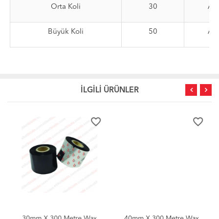
Orta Koli
30
Ad
Büyük Koli
50
Ad
İLGİLİ ÜRÜNLER
favorite_border
favorite_border
30mm X 300 Metre Wax
40mm X 300 Metre Wax