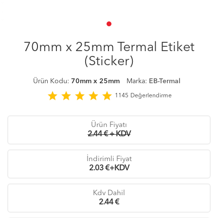
70mm x 25mm Termal Etiket
(Sticker)
Ürün Kodu:
70mm x 25mm
Marka:
EB-Termal
star
star
star
star
star
1145
Değerlendirme
Ürün Fiyatı
2.44 € + KDV
İndirimli Fiyat
2.03
€+KDV
Kdv Dahil
2.44
€