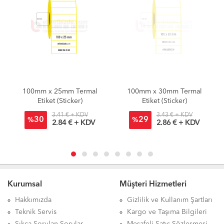
100mm x 25mm Termal
100mm x 30mm Termal
Etiket (Sticker)
Etiket (Sticker)
3.41 € + KDV
3.43 € + KDV
30
29
%
%
2.84 € + KDV
2.86 € + KDV
Kurumsal
Müşteri Hizmetleri
Hakkımızda
Gizlilik ve Kullanım Şartları
Teknik Servis
Kargo ve Taşıma Bilgileri
Sıkça Sorulan Sorular
Mesafeli Satış Sözleşmesi