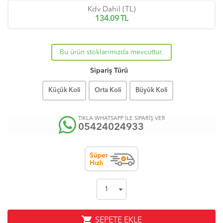
Kdv Dahil (TL)
134.09
TL
Bu ürün stoklarımızda mevcuttur.
Sipariş Türü
Küçük Koli
Orta Koli
Büyük Koli
TIKLA WHATSAPP İLE SİPARİŞ VER
05424024933
shopping_cart
SEPETE EKLE