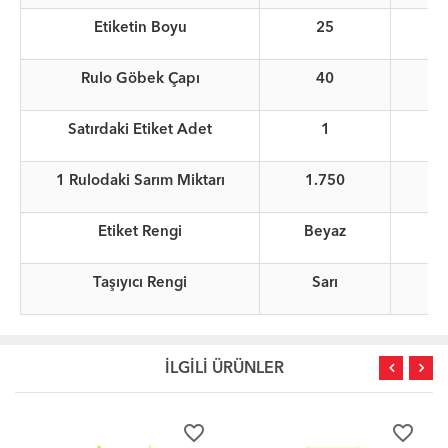
Etiketin Boyu
25
Rulo Göbek Çapı
40
Satırdaki Etiket Adet
1
1 Rulodaki Sarım Miktarı
1.750
Etiket Rengi
Beyaz
Taşıyıcı Rengi
Sarı
İLGİLİ ÜRÜNLER
favorite_border
favorite_border