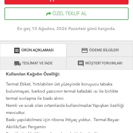
ÖZEL TEKLİF AL
En geç 10 Ağustos, 2026 Pazartesi günü kargoda.
receipt
credit_card
ÜRÜN AÇIKLAMASI
ÖDEME BİLGİLERİ
local_shipping
comment
TESLİMAT VE İADE
MÜŞTERİ YORUMLARI
Kullanılan Kağıdın Özelliği:
Termal Etiket, Yırtılabilen üst yüzeyinde koruyucu tabaka
bulunmayan, barkod yazıcının termal kafadaki ısı ile birlikte
termal sıvılaşma ile baskı alınır.
Nemli ve sıcak olan ortamlarda kullanılmazlar.Yapışkan özelliği
mevcuttur.
Baskı yapılabilmesi için ribona ihtiyaç yoktur.. Termal-Beyaz-
Akrilik/Sarı Pergamin