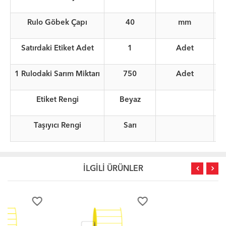
Rulo Göbek Çapı
40
mm
Satırdaki Etiket Adet
1
Adet
1 Rulodaki Sarım Miktarı
750
Adet
Etiket Rengi
Beyaz
Taşıyıcı Rengi
Sarı
İLGİLİ ÜRÜNLER
favorite_border
favorite_border