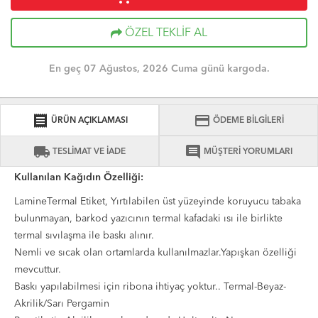
ÖZEL TEKLİF AL
En geç 07 Ağustos, 2026 Cuma günü kargoda.
receipt
credit_card
ÜRÜN AÇIKLAMASI
ÖDEME BİLGİLERİ
local_shipping
comment
TESLİMAT VE İADE
MÜŞTERİ YORUMLARI
Kullanılan Kağıdın Özelliği:
LamineTermal Etiket, Yırtılabilen üst yüzeyinde koruyucu tabaka
bulunmayan, barkod yazıcının termal kafadaki ısı ile birlikte
termal sıvılaşma ile baskı alınır.
Nemli ve sıcak olan ortamlarda kullanılmazlar.Yapışkan özelliği
mevcuttur.
Baskı yapılabilmesi için ribona ihtiyaç yoktur.. Termal-Beyaz-
Akrilik/Sarı Pergamin