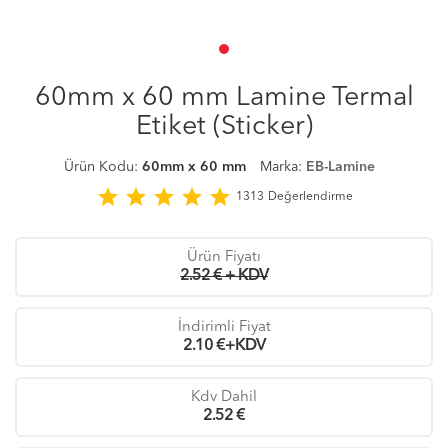
60mm x 60 mm Lamine Termal
Etiket (Sticker)
Ürün Kodu:
60mm x 60 mm
Marka:
EB-Lamine
star
star
star
star
star
1313
Değerlendirme
Ürün Fiyatı
2.52 € + KDV
İndirimli Fiyat
2.10
€+KDV
Kdv Dahil
2.52
€