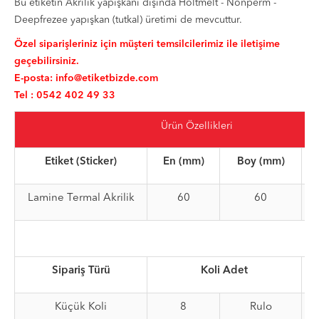
Bu etiketin Akrilik yapışkanı dışında Holtmelt - Nonperm -
Deepfrezee yapışkan (tutkal) üretimi de mevcuttur.
Özel siparişleriniz için müşteri temsilcilerimiz ile iletişime
geçebilirsiniz.
E-posta:
info@etiketbizde.com
Tel : 0542 402 49 33
Ürün Özellikleri
Etiket (Sticker)
En (mm)
Boy (mm)
R
Lamine Termal Akrilik
60
60
Sipariş Türü
Koli Adet
T
Küçük Koli
8
Rulo