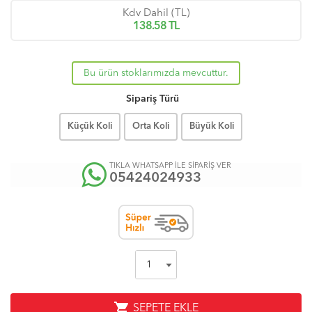
Kdv Dahil (TL)
138.58
TL
Bu ürün stoklarımızda mevcuttur.
Sipariş Türü
Küçük Koli
Orta Koli
Büyük Koli
TIKLA WHATSAPP İLE SİPARİŞ VER
05424024933
shopping_cart
SEPETE EKLE