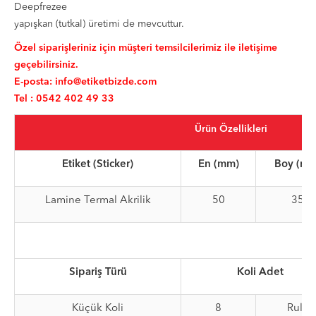
Deepfrezee
yapışkan (tutkal) üretimi de mevcuttur.
Özel siparişleriniz için müşteri temsilcilerimiz ile iletişime
geçebilirsiniz.
E-posta:
info@etiketbizde.com
Tel : 0542 402 49 33
Ürün Özellikleri
Etiket (Sticker)
En (mm)
Boy (mm
Lamine Termal Akrilik
50
35
Sipariş Türü
Koli Adet
Küçük Koli
8
Rulo