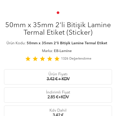
50mm x 35mm 2'li Bitişik Lamine
Termal Etiket (Sticker)
Ürün Kodu:
50mm x 35mm 2'li Bitişik Lamine Termal Etiket
Marka:
EB-Lamine
star
star
star
star
star
1326
Değerlendirme
Ürün Fiyatı
3.42 € + KDV
İndirimli Fiyat
2.85
€+KDV
Kdv Dahil
3.42
€