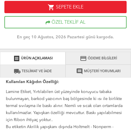
shopping_cart
SEPETE EKLE
ÖZEL TEKLİF AL
En geç 10 Ağustos, 2026 Pazartesi günü kargoda.
receipt
credit_card
ÜRÜN AÇIKLAMASI
ÖDEME BİLGİLERİ
local_shipping
comment
TESLİMAT VE İADE
MÜŞTERİ YORUMLARI
Kullanılan Kâğıdın Özelliği:
Lamine Etiket, Yırtılabilen üst yüzeyinde koruyucu tabaka
bulunmayan, barkod yazıcının baş bölgesinde ki ısı ile birlikte
termal sıvılaşma ile baskı alınır. Nemli ve sıcak olan ortamlarda
kullanılmazlar. Yapışkan özelliği mevcuttur. Baskı yapılabilmesi
için Ribon ihtiyaç yoktur..
Bu etiketin Akrilik yapışkanı dışında Holtmelt - Nonperm -