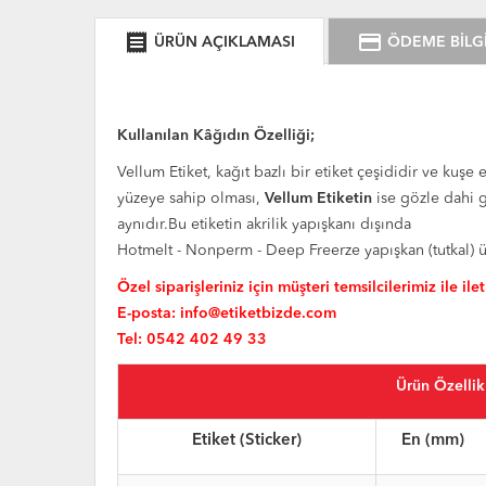
receipt
credit_card
ÜRÜN AÇIKLAMASI
ÖDEME BİLGİ
Kullanılan Kâğıdın Özelliği;
Vellum Etiket, kağıt bazlı bir etiket çeşididir ve kuşe e
yüzeye sahip olması,
Vellum Etiketin
ise gözle dahi g
aynıdır.Bu etiketin akrilik yapışkanı dışında
Hotmelt - Nonperm - Deep Freerze yapışkan (tutkal) 
Özel siparişleriniz için müşteri temsilcilerimiz ile ile
E-posta:
info@etiketbizde.com
Tel: 0542 402 49 33
Ürün Özellik
Etiket (Sticker)
En (mm)