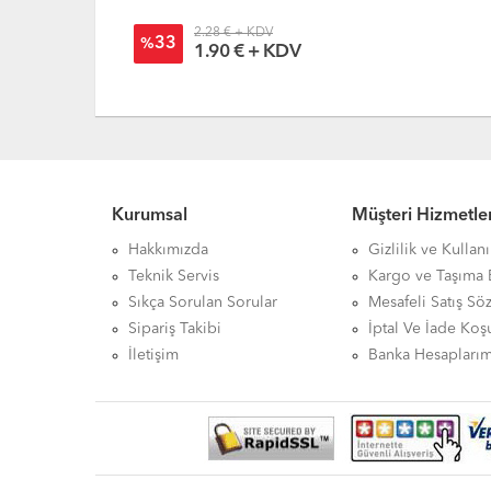
2.28 € + KDV
33
%
1.90 € + KDV
Kurumsal
Müşteri Hizmetler
Hakkımızda
Gizlilik ve Kullan
Teknik Servis
Kargo ve Taşıma B
Sıkça Sorulan Sorular
Mesafeli Satış Sö
Sipariş Takibi
İptal Ve İade Koşu
İletişim
Banka Hesaplarım