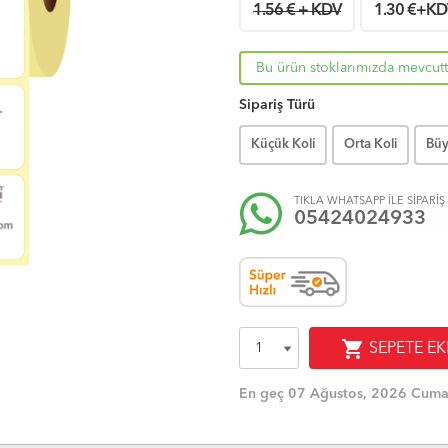
1.56 € + KDV
1.30
€+KD
Bu ürün stoklarımızda mevcutt
Sipariş Türü
Küçük Koli
Orta Koli
Büy
TIKLA WHATSAPP İLE SİPARİŞ
05424024933
shopping_cart
SEPETE EK
En geç 07 Ağustos, 2026 Cuma