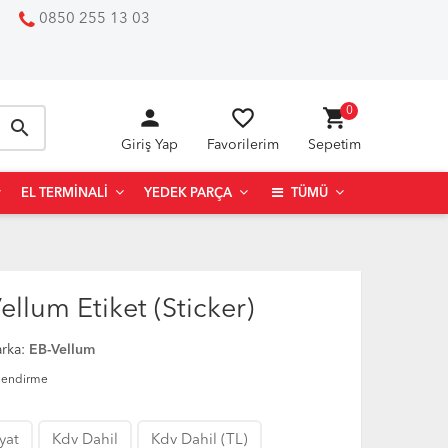
0850 255 13 03
person
favorite_border
shopping_cart
0
search
Giriş Yap
Favorilerim
Sepetim
EL TERMINALI
YEDEK PARÇA
TÜMÜ
lum Etiket (Sticker)
rka:
EB-Vellum
lendirme
iyat
Kdv Dahil
Kdv Dahil (TL)