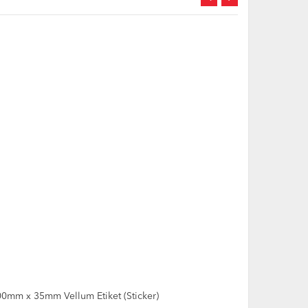
0mm x 35mm Vellum Etiket (Sticker)
100mm x 40mm