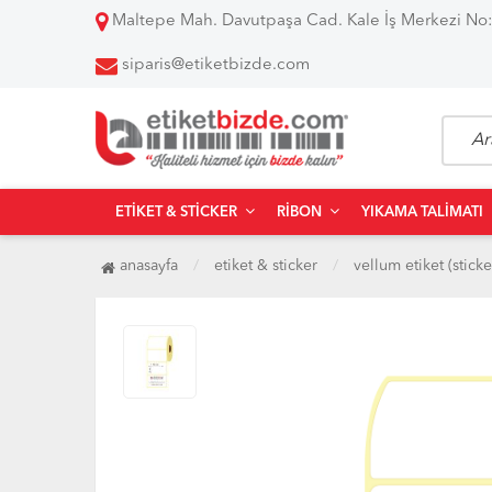
Maltepe Mah. Davutpaşa Cad. Kale İş Merkezi No:
siparis@etiketbizde.com
ETIKET & STICKER
RIBON
YIKAMA TALIMATI
anasayfa
etiket & sticker
vellum etiket (sticke