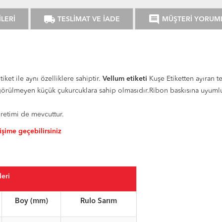
local_shipping
comment
LERİ
TESLİMAT VE İADE
MÜŞTERİ YORUM
tiket ile aynı özelliklere sahiptir.
Vellum etiketi
Kuşe Etiketten ayıran te
örülmeyen küçük çukurcuklara sahip olmasıdır.Ribon baskısına uyumlu et
üretimi de mevcuttur.
tişime geçebilirsiniz
leri
Boy (mm)
Rulo Sarım