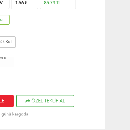
V
1.56
€
85.79
TL
ur.
ük Koli
 VER
LE
ÖZEL TEKLİF AL
 günü kargoda.