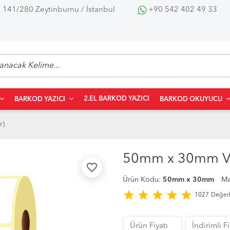
 141/280 Zeytinburnu / İstanbul
+90 542 402 49 33
2.EL BARKOD YAZICI
BARKOD YAZICI
BARKOD OKUYUCU
r)
50mm x 30mm Vel
favorite_border
Ürün Kodu:
50mm x 30mm
Ma
star
star
star
star
star
1027
Değer
Ürün Fiyatı
İndirimli F