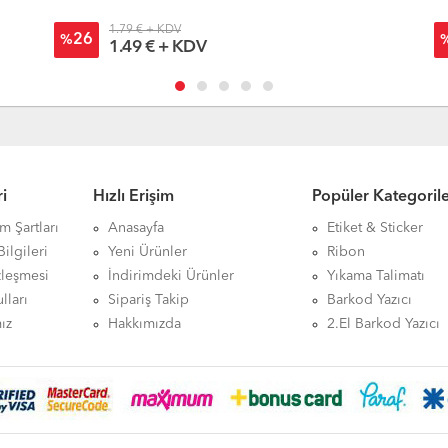
1.79 € + KDV
26
%
1.49 € + KDV
i
Hızlı Erişim
Popüler Kategoril
ım Şartları
Anasayfa
Etiket & Sticker
ilgileri
Yeni Ürünler
Ribon
zleşmesi
İndirimdeki Ürünler
Yıkama Talimatı
lları
Sipariş Takip
Barkod Yazıcı
ız
Hakkımızda
2.El Barkod Yazıcı