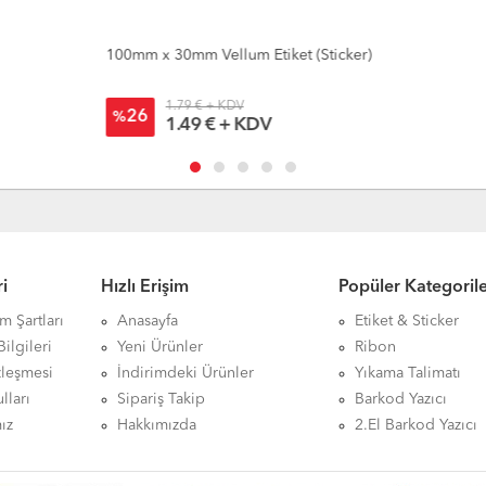
100mm x 30mm Vellum Etiket (Sticker)
10
1.79 € + KDV
26
%
1.49 € + KDV
i
Hızlı Erişim
Popüler Kategoril
ım Şartları
Anasayfa
Etiket & Sticker
ilgileri
Yeni Ürünler
Ribon
zleşmesi
İndirimdeki Ürünler
Yıkama Talimatı
lları
Sipariş Takip
Barkod Yazıcı
ız
Hakkımızda
2.El Barkod Yazıcı