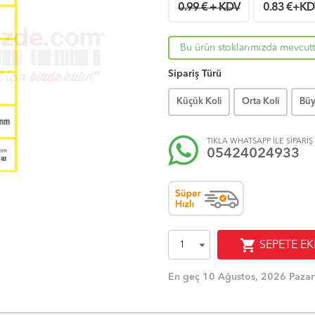
0.99 € + KDV
0.83
€+KD
Bu ürün stoklarımızda mevcutt
Sipariş Türü
Küçük Koli
Orta Koli
Büy
TIKLA WHATSAPP İLE SİPARİŞ
05424024933
shopping_cart
SEPETE EK
En geç 10 Ağustos, 2026 Pazar