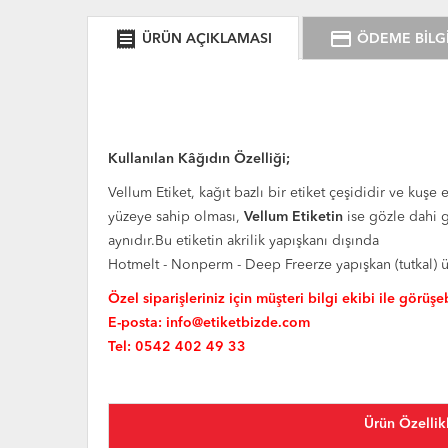
receipt
credit_card
ÜRÜN AÇIKLAMASI
ÖDEME BİLGİ
Kullanılan Kâğıdın Özelliği;
Vellum Etiket, kağıt bazlı bir etiket çeşididir ve kuşe e
yüzeye sahip olması,
Vellum Etiketin
ise gözle dahi g
aynıdır.Bu etiketin akrilik yapışkanı dışında
Hotmelt - Nonperm - Deep Freerze yapışkan (tutkal) 
Özel siparişleriniz için müşteri bilgi ekibi ile görüşeb
E-posta:
info@etiketbizde.com
Tel: 0542 402 49 33
Ürün Özellikl