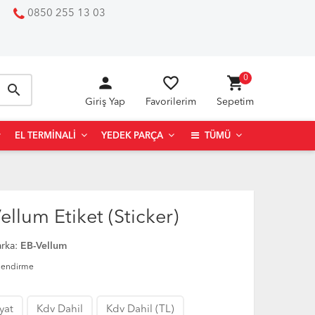
0850 255 13 03
person
favorite_border
shopping_cart
0
search
Giriş Yap
Favorilerim
Sepetim
EL TERMINALI
YEDEK PARÇA
TÜMÜ
lum Etiket (Sticker)
rka:
EB-Vellum
lendirme
iyat
Kdv Dahil
Kdv Dahil (TL)