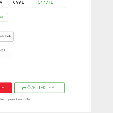
V
0.99
€
54.47
TL
ur.
ük Koli
 VER
LE
ÖZEL TEKLİF AL
tesi günü kargoda.