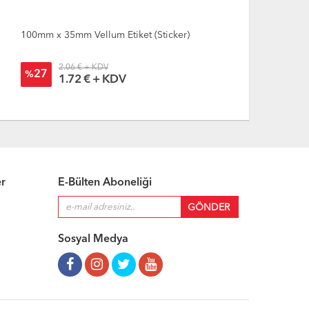
0mm x 35mm Vellum Etiket (Sticker)
100mm x 40mm
2.06 € + KDV
2.34
27
41
%
%
1.72 € + KDV
1.9
er
E-Bülten Aboneliği
Sosyal Medya