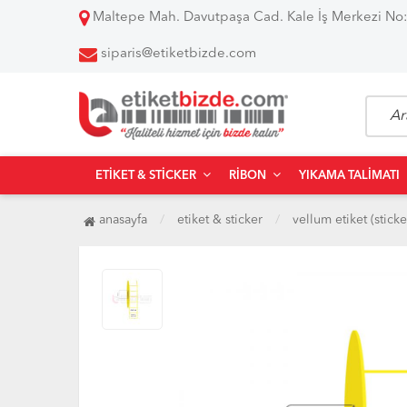
Maltepe Mah. Davutpaşa Cad. Kale İş Merkezi No:
siparis@etiketbizde.com
ETIKET & STICKER
RIBON
YIKAMA TALIMATI
anasayfa
etiket & sticker
vellum etiket (sticke