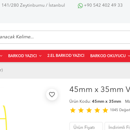
 141/280 Zeytinburnu / İstanbul
+90 542 402 49 33
2.EL BARKOD YAZICI
BARKOD YAZICI
BARKOD OKUYUCU
r)
45mm x 35mm Vel
favorite_border
Ürün Kodu:
45mm x 35mm
Ma
star
star
star
star
star
1045
Değer
Ürün Fiyatı
İndirimli F