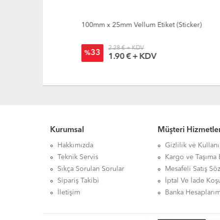
100mm x 25mm Vellum Etiket (Sticker)
2.28 € + KDV
33
%
1.90 € + KDV
Kurumsal
Müşteri Hizmetler
Hakkımızda
Gizlilik ve Kullan
Teknik Servis
Kargo ve Taşıma B
Sıkça Sorulan Sorular
Mesafeli Satış Sö
Sipariş Takibi
İptal Ve İade Koşu
İletişim
Banka Hesaplarım