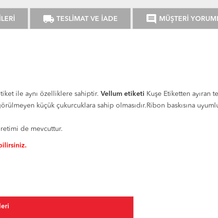
local_shipping
comment
LERİ
TESLİMAT VE İADE
MÜŞTERİ YORUM
tiket ile aynı özelliklere sahiptir.
Vellum etiketi
Kuşe Etiketten ayıran te
örülmeyen küçük çukurcuklara sahip olmasıdır.Ribon baskısına uyumlu et
üretimi de mevcuttur.
ilirsiniz.
eri