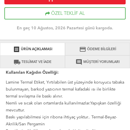
ÖZEL TEKLİF AL
En geç 10 Ağustos, 2026 Pazartesi günü kargoda.
receipt
credit_card
ÜRÜN AÇIKLAMASI
ÖDEME BİLGİLERİ
local_shipping
comment
TESLİMAT VE İADE
MÜŞTERİ YORUMLARI
Kullanılan Kağıdın Özelliği:
Lamine Termal Etiket, Yırtılabilen üst yüzeyinde koruyucu tabaka
bulunmayan, barkod yazıcının termal kafadaki ısı ile birlikte
termal sıvılaşma ile baskı alınır.
Nemli ve sıcak olan ortamlarda kullanılmazlar.Yapışkan özelliği
mevcuttur.
Baskı yapılabilmesi için ribona ihtiyaç yoktur.. Termal-Beyaz-
Akrilik/Sarı Pergamin