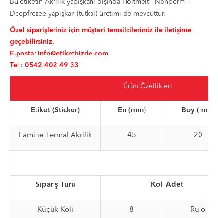
Bu etiketin Akrilik yapışkanı dışında Holtmelt - Nonperm -
Deepfrezee yapışkan (tutkal) üretimi de mevcuttur.
Özel siparişleriniz için müşteri temsilcilerimiz ile iletişime
geçebilirsiniz.
E-posta:
info@etiketbizde.com
Tel : 0542 402 49 33
Ürün Özellikleri
Etiket (Sticker)
En (mm)
Boy (mm)
Lamine Termal Akrilik
45
20
Sipariş Türü
Koli Adet
Küçük Koli
8
Rulo