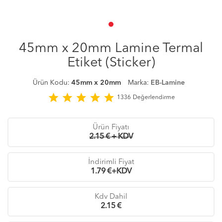
45mm x 20mm Lamine Termal
Etiket (Sticker)
Ürün Kodu:
45mm x 20mm
Marka:
EB-Lamine
star
star
star
star
star
1336
Değerlendirme
Ürün Fiyatı
2.15 € + KDV
İndirimli Fiyat
1.79
€+KDV
Kdv Dahil
2.15
€