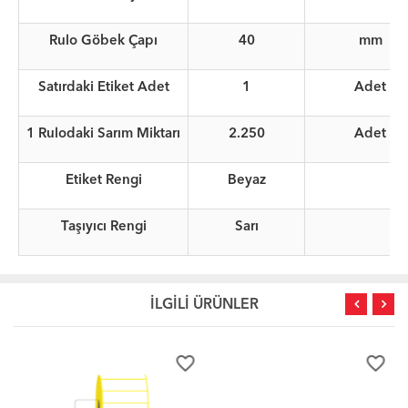
Rulo Göbek Çapı
40
mm
Satırdaki Etiket Adet
1
Adet
1 Rulodaki Sarım Miktarı
2.250
Adet
Etiket Rengi
Beyaz
Taşıyıcı Rengi
Sarı
İLGİLİ ÜRÜNLER
favorite_border
favorite_border