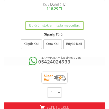
Kdv Dahil (TL)
118.29
TL
Bu ürün stoklarımızda mevcuttur.
Sipariş Türü
Küçük Koli
Orta Koli
Büyük Koli
TIKLA WHATSAPP İLE SİPARİŞ VER
05424024933
shopping_cart
SEPETE EKLE