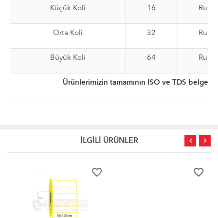
Küçük Koli
16
Rulo
Orta Koli
32
Rulo
Büyük Koli
64
Rulo
Ürünlerimizin tamamının ISO ve TDS belgeleri
İLGİLİ ÜRÜNLER
favorite_border
favorite_border