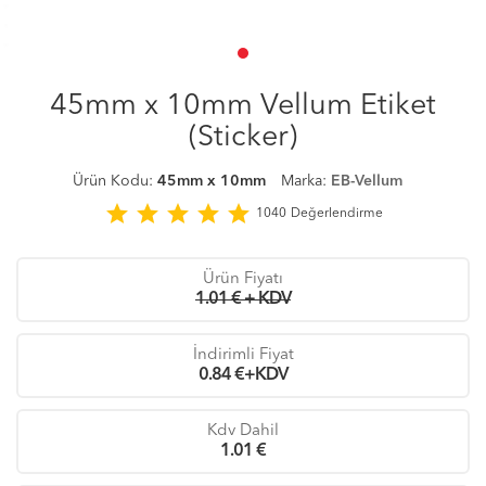
45mm x 10mm Vellum Etiket
(Sticker)
Ürün Kodu:
45mm x 10mm
Marka:
EB-Vellum
star
star
star
star
star
1040
Değerlendirme
Ürün Fiyatı
1.01 € + KDV
İndirimli Fiyat
0.84
€+KDV
Kdv Dahil
1.01
€