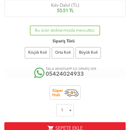
Kdv Dahil (TL)
55.51
TL
Bu ürün stoklarımızda mevcuttur.
Sipariş Türü
Küçük Koli
Orta Koli
Büyük Koli
TIKLA WHATSAPP İLE SİPARİŞ VER
05424024933
shopping_cart
SEPETE EKLE