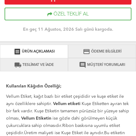
ÖZEL TEKLİF AL
En geç 11 Ağustos, 2026 Salı günü kargoda.
receipt
credit_card
ÜRÜN AÇIKLAMASI
ÖDEME BİLGİLERİ
local_shipping
comment
TESLİMAT VE İADE
MÜŞTERİ YORUMLARI
Kullanılan Kâğıdın Özelliği;
Vellum Etiket, kağıt bazlı bir etiket çeşididir ve kuşe etiket ile
aynı özelliklere sahiptir.
Vellum etiketi
Kuşe Etiketten ayıran tek
bir fark vardır. Kuşe Etiketin tamamen pürüzsüz bir yüzeye sahip
olması,
Vellum Etiketin
ise gözle dahi görülmeyen küçük
çukurcuklara sahip olmasıdır.Ribon baskısına uyumlu etiket
çeşididir.Üretim maliyeti ise Kuşe Etiket ile aynıdır.Bu etiketin