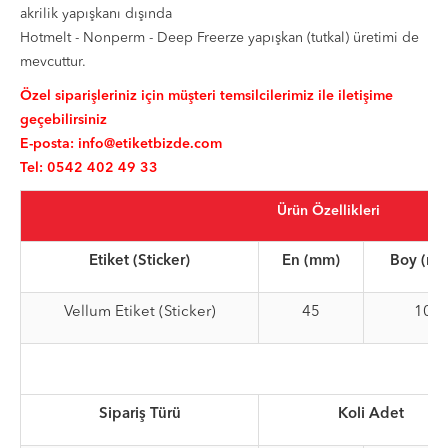
akrilik yapışkanı dışında
Hotmelt - Nonperm - Deep Freerze yapışkan (tutkal) üretimi de
mevcuttur.
Özel siparişleriniz için müşteri temsilcilerimiz ile iletişime
geçebilirsiniz
E-posta:
info@etiketbizde.com
Tel: 0542 402 49 33
Ürün Özellikleri
Etiket (Sticker)
En (mm)
Boy (m
Vellum Etiket (Sticker)
45
10
Sipariş Türü
Koli Adet