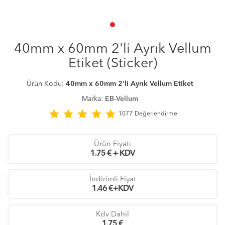
40mm x 60mm 2'li Ayrık Vellum
Etiket (Sticker)
Ürün Kodu:
40mm x 60mm 2'li Ayrık Vellum Etiket
Marka:
EB-Vellum
star
star
star
star
star
1077
Değerlendirme
Ürün Fiyatı
1.75 € + KDV
İndirimli Fiyat
1.46
€+KDV
Kdv Dahil
1.75
€