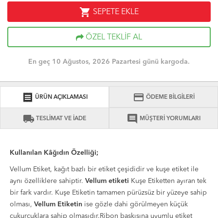
shopping_cart
SEPETE EKLE
ÖZEL TEKLİF AL
En geç 10 Ağustos, 2026 Pazartesi günü kargoda.
receipt
credit_card
ÜRÜN AÇIKLAMASI
ÖDEME BİLGİLERİ
local_shipping
comment
TESLİMAT VE İADE
MÜŞTERİ YORUMLARI
Kullanılan Kâğıdın Özelliği;
Vellum Etiket, kağıt bazlı bir etiket çeşididir ve kuşe etiket ile
aynı özelliklere sahiptir.
Vellum etiketi
Kuşe Etiketten ayıran tek
bir fark vardır. Kuşe Etiketin tamamen pürüzsüz bir yüzeye sahip
olması,
Vellum Etiketin
ise gözle dahi görülmeyen küçük
çukurcuklara sahip olmasıdır.Ribon baskısına uyumlu etiket