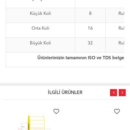
Küçük Koli
8
Rulo
Orta Koli
16
Rulo
Büyük Koli
32
Rulo
Ürünlerimizin tamamının ISO ve TDS belgeleri
İLGİLİ ÜRÜNLER
favorite_border
favorite_border