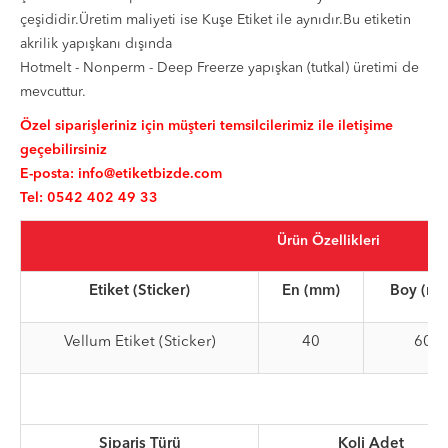
çeşididir.Üretim maliyeti ise Kuşe Etiket ile aynıdır.Bu etiketin
akrilik yapışkanı dışında
Hotmelt - Nonperm - Deep Freerze yapışkan (tutkal) üretimi de
mevcuttur.
Özel siparişleriniz için müşteri temsilcilerimiz ile iletişime
geçebilirsiniz
E-posta:
info@etiketbizde.com
Tel: 0542 402 49 33
Ürün Özellikleri
Etiket (Sticker)
En (mm)
Boy (m
Vellum Etiket (Sticker)
40
60
Sipariş Türü
Koli Adet