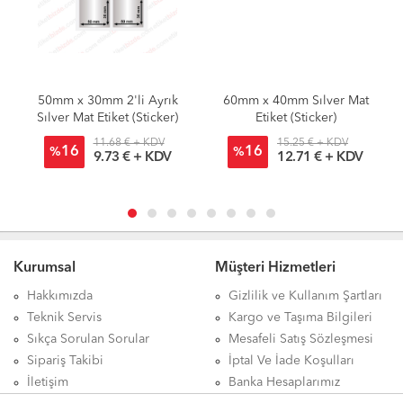
50mm x 30mm 2'li Ayrık
60mm x 40mm Sılver Mat
Sılver Mat Etiket (Sticker)
Etiket (Sticker)
11.68 € + KDV
15.25 € + KDV
16
16
%
%
9.73 € + KDV
12.71 € + KDV
Kurumsal
Müşteri Hizmetleri
Hakkımızda
Gizlilik ve Kullanım Şartları
Teknik Servis
Kargo ve Taşıma Bilgileri
Sıkça Sorulan Sorular
Mesafeli Satış Sözleşmesi
Sipariş Takibi
İptal Ve İade Koşulları
İletişim
Banka Hesaplarımız