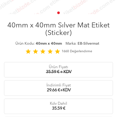
40mm x 40mm Sılver Mat Etiket
(Sticker)
Ürün Kodu:
40mm x 40mm
Marka:
EB-Silvermat
star
star
star
star
star
1660
Değerlendirme
Ürün Fiyatı
35.59 € + KDV
İndirimli Fiyat
29.66
€+KDV
Kdv Dahil
35.59
€