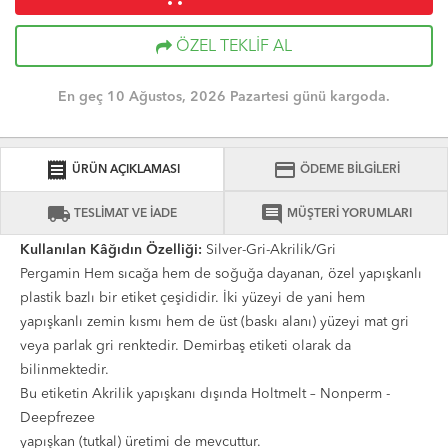
ÖZEL TEKLİF AL
En geç 10 Ağustos, 2026 Pazartesi günü kargoda.
receipt
credit_card
ÜRÜN AÇIKLAMASI
ÖDEME BİLGİLERİ
local_shipping
comment
TESLİMAT VE İADE
MÜŞTERİ YORUMLARI
Kullanılan Kâğıdın Özelliği:
Silver-Gri-Akrilik/Gri
Pergamin Hem sıcağa hem de soğuğa dayanan, özel yapışkanlı
plastik bazlı bir etiket çeşididir. İki yüzeyi de yani hem
yapışkanlı zemin kısmı hem de üst (baskı alanı) yüzeyi mat gri
veya parlak gri renktedir. Demirbaş etiketi olarak da
bilinmektedir.
Bu etiketin Akrilik yapışkanı dışında Holtmelt – Nonperm -
Deepfrezee
yapışkan (tutkal) üretimi de mevcuttur.