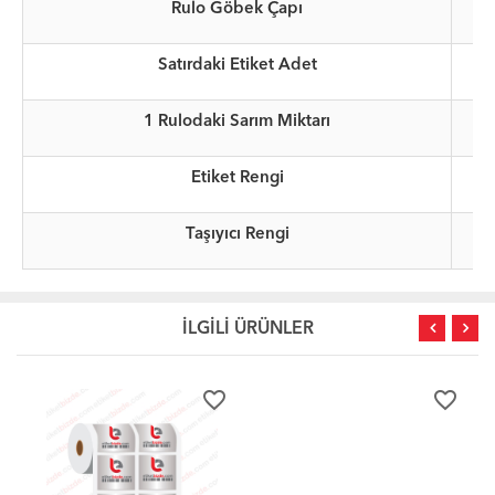
Rulo Göbek Çapı
Satırdaki Etiket Adet
1 Rulodaki Sarım Miktarı
Etiket Rengi
Taşıyıcı Rengi
İLGİLİ ÜRÜNLER
favorite_border
favorite_border