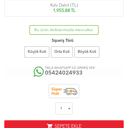
Kdv Dahil (TL)
1,955.88
TL
Bu ürün stoklarımızda mevcuttur.
Sipariş Türü
Küçük Koli
Orta Koli
Büyük Koli
TIKLA WHATSAPP İLE SİPARİŞ VER
05424024933
shopping_cart
SEPETE EKLE