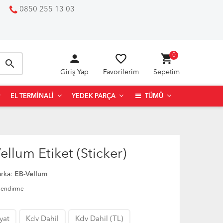
0850 255 13 03
person
favorite_border
shopping_cart
0
search
Giriş Yap
Favorilerim
Sepetim
EL TERMINALI
YEDEK PARÇA
TÜMÜ
lum Etiket (Sticker)
rka:
EB-Vellum
lendirme
iyat
Kdv Dahil
Kdv Dahil (TL)