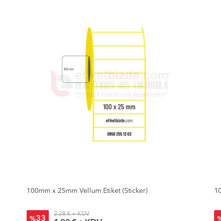
100mm x 30mm Vellum Etiket (Sticker)
10
1.79 € + KDV
26
%