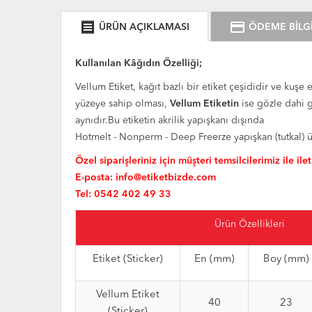
receipt
credit_card
ÜRÜN AÇIKLAMASI
ÖDEME BİLGİ
Kullanılan Kâğıdın Özelliği;
Vellum Etiket, kağıt bazlı bir etiket çeşididir ve kuşe e
yüzeye sahip olması,
Vellum Etiketin
ise gözle dahi g
aynıdır.Bu etiketin akrilik yapışkanı dışında
Hotmelt - Nonperm - Deep Freerze yapışkan (tutkal) 
Özel siparişleriniz için müşteri temsilcilerimiz ile ile
E-posta:
info@etiketbizde.com
Tel: 0542 402 49 33
Ürün Özellikleri
Etiket (Sticker)
En (mm)
Boy (mm)
Vellum Etiket
40
23
(Sticker)