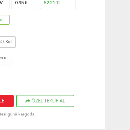
V
0.95
€
52.21
TL
ur.
ük Koli
 VER
LE
ÖZEL TEKLİF AL
tesi günü kargoda.