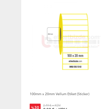
100mm x 25mm Vellum Etiket (Sticker)
2.28 € + KDV
33
%