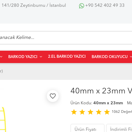
 141/280 Zeytinburnu / İstanbul
+90 542 402 49 33
2.EL BARKOD YAZICI
BARKOD YAZICI
BARKOD OKUYUCU
r)
40mm x 23mm Vel
favorite_border
Ürün Kodu:
40mm x 23mm
Ma
star
star
star
star
star
1062
Değer
Ürün Fiyatı
İndirimli F