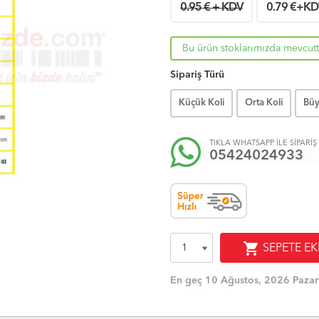
0.95 € + KDV
0.79
€+KD
Bu ürün stoklarımızda mevcutt
Sipariş Türü
Küçük Koli
Orta Koli
Büy
TIKLA WHATSAPP İLE SİPARİŞ
05424024933
shopping_cart
SEPETE EK
En geç 10 Ağustos, 2026 Pazar