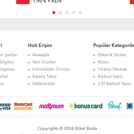
1.49 € + KDV
i
Hızlı Erişim
Popüler Kategoril
ım Şartları
Anasayfa
Etiket & Sticker
ilgileri
Yeni Ürünler
Ribon
zleşmesi
İndirimdeki Ürünler
Yıkama Talimatı
lları
Sipariş Takip
Barkod Yazıcı
ız
Hakkımızda
2.El Barkod Yazıcı
Copyrights © 2024 Etiket Bizde