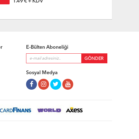
1.72 € + KDV
1.9
er
E-Bülten Aboneliği
Sosyal Medya