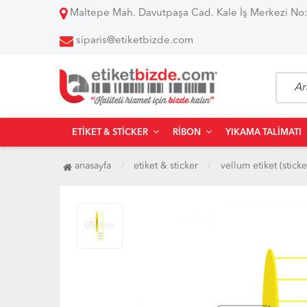
Maltepe Mah. Davutpaşa Cad. Kale İş Merkezi No:
siparis@etiketbizde.com
ETIKET & STICKER
RIBON
YIKAMA TALIMATI
anasayfa
etiket & sticker
vellum etiket (sticke