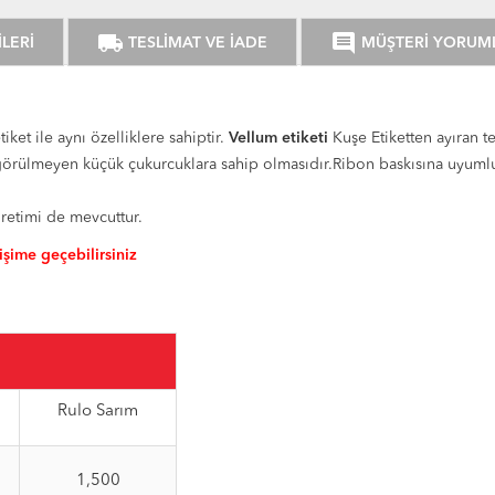
local_shipping
comment
LERİ
TESLİMAT VE İADE
MÜŞTERİ YORUM
tiket ile aynı özelliklere sahiptir.
Vellum etiketi
Kuşe Etiketten ayıran te
örülmeyen küçük çukurcuklara sahip olmasıdır.Ribon baskısına uyumlu et
üretimi de mevcuttur.
tişime geçebilirsiniz
Rulo Sarım
1,500