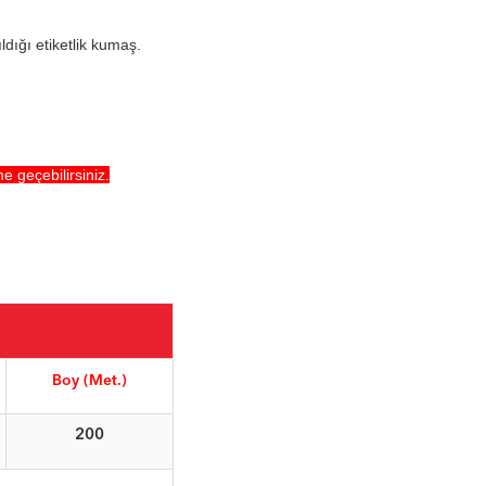
ıldığı etiketlik kumaş.
me geçebilirsiniz.
Boy (Met.)
200