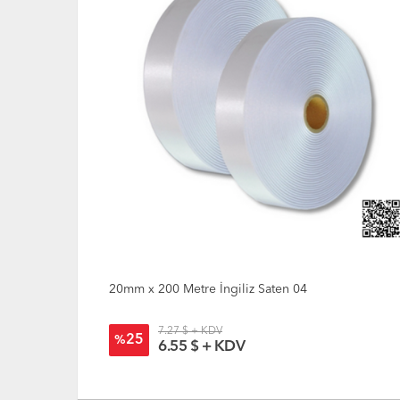
20mm x 200 Metre İngiliz Saten 04
7.27 $ + KDV
25
%
6.55 $ + KDV