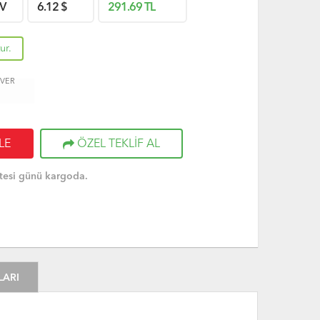
V
6.12
$
291.69
TL
ur.
 VER
LE
ÖZEL TEKLİF AL
tesi günü kargoda.
LARI