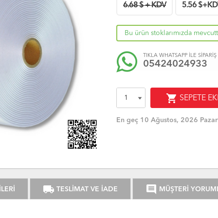
6.68 $ + KDV
5.56
$+KD
Bu ürün stoklarımızda mevcutt
TIKLA WHATSAPP İLE SİPARİŞ
05424024933
shopping_cart
SEPETE EK
En geç 10 Ağustos, 2026 Pazar
local_shipping
comment
LERİ
TESLİMAT VE İADE
MÜŞTERİ YORUM