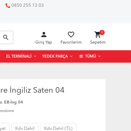
0850 255 13 03
person
favorite_border
shopping_cart
0
search
Giriş Yap
Favorilerim
Sepetim
EL TERMINALI
YEDEK PARÇA
TÜMÜ
 İngiliz Saten 04
a:
EB-İng 04
lendirme
iyat
Kdv Dahil
Kdv Dahil (TL)