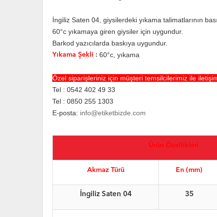
İngiliz Saten 04, giysilerdeki yıkama talimatlarının bas
60°c yıkamaya giren giysiler için uygundur.
Barkod yazıcılarda baskıya uygundur.
60°c, yıkama
Yıkama Şekli
:
Özel siparişleriniz için müşteri temsilcilerimiz ile iletişi
Tel : 0542 402 49 33
Tel : 0850 255 1303
E-posta:
info@etiketbizde.com
Ürün Özellikleri
Akmaz Türü
En (mm)
İngiliz Saten 04
35