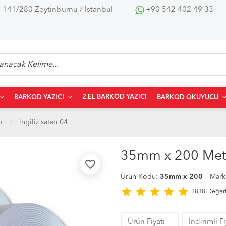
 141/280 Zeytinburnu / İstanbul
+90 542 402 49 33
2.EL BARKOD YAZICI
BARKOD YAZICI
BARKOD OKUYUCU
ı
i̇ngiliz saten 04
35mm x 200 Metre
favorite_border
Ürün Kodu:
35mm x 200
Mark
star
star
star
star
star
2838
Değer
Ürün Fiyatı
İndirimli F