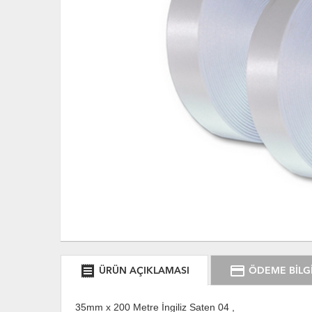
receipt
credit_card
ÜRÜN AÇIKLAMASI
ÖDEME BİLGİ
35mm x 200 Metre İngiliz Saten 04 ,