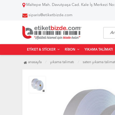
Maltepe Mah. Davutpaşa Cad. Kale İş Merkezi No:
siparis@etiketbizde.com
ETIKET & STICKER
RIBON
YIKAMA TALIMATI
anasayfa
yıkama talimatı
saten yıkama talimat