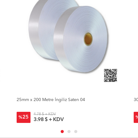
25mm x 200 Metre İngiliz Saten 04
30
4.78 $ + KDV
25
%
3.98 $ + KDV