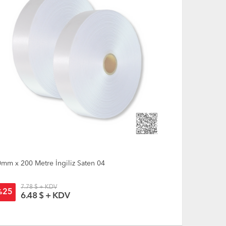
mm x 200 Metre İngiliz Saten 04
40mm x 200 M
7.78 $ + KDV
7.63
25
25
%
%
6.48 $ + KDV
6.3