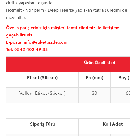
akrilik yapışkanı dışında
Hotmelt - Nonperm - Deep Freerze yapışkan (tutkal) üretimi de
mevcuttur.
Özel siparişleriniz için müşteri temsilcilerimiz ile iletişime
geçebilirsiniz
E-posta:
info@etiketbizde.com
Tel: 0542 402 49 33
Ürün Özellikleri
Etiket (Sticker)
En (mm)
Boy (m
Vellum Etiket (Sticker)
30
60
Sipariş Türü
Koli Adet