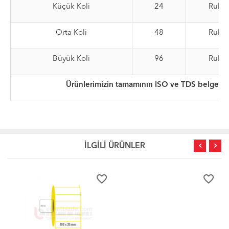
Küçük Koli
24
Rulo
Orta Koli
48
Rulo
Büyük Koli
96
Rulo
Ürünlerimizin tamamının ISO ve TDS belgeleri
İLGİLİ ÜRÜNLER
favorite_border
favorite_border