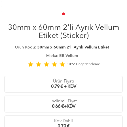
30mm x 60mm 2'li Ayrık Vellum
Etiket (Sticker)
Ürün Kodu:
30mm x 60mm 2'li Ayrık Vellum Etiket
Marka:
EB-Vellum
star
star
star
star
star
1092
Değerlendirme
Ürün Fiyatı
0.79 € + KDV
İndirimli Fiyat
0.66
€+KDV
Kdv Dahil
0.79
€