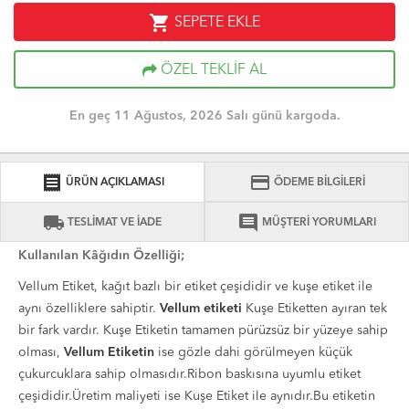
shopping_cart
SEPETE EKLE
ÖZEL TEKLİF AL
En geç 11 Ağustos, 2026 Salı günü kargoda.
receipt
credit_card
ÜRÜN AÇIKLAMASI
ÖDEME BİLGİLERİ
local_shipping
comment
TESLİMAT VE İADE
MÜŞTERİ YORUMLARI
Kullanılan Kâğıdın Özelliği;
Vellum Etiket, kağıt bazlı bir etiket çeşididir ve kuşe etiket ile
aynı özelliklere sahiptir.
Vellum etiketi
Kuşe Etiketten ayıran tek
bir fark vardır. Kuşe Etiketin tamamen pürüzsüz bir yüzeye sahip
olması,
Vellum Etiketin
ise gözle dahi görülmeyen küçük
çukurcuklara sahip olmasıdır.Ribon baskısına uyumlu etiket
çeşididir.Üretim maliyeti ise Kuşe Etiket ile aynıdır.Bu etiketin