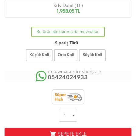
Kdv Dahil (TL)
1,958.05
TL
Bu ürün stoklarımızda mevcuttur.
Sipariş Türü
Küçük Koli
Orta Koli
Büyük Koli
TIKLA WHATSAPP İLE SİPARİŞ VER
05424024933
shopping_cart
SEPETE EKLE