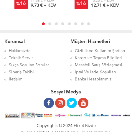
11.68 € + KDV
15.25 € + KDV
16
16
%
%
9.73 € + KDV
12.71 € + KDV
Kurumsal
Müşteri Hizmetleri
Hakkımızda
Gizlilik ve Kullanım Şartları
Teknik Servis
Kargo ve Taşıma Bilgileri
Sıkça Sorulan Sorular
Mesafeli Satış Sözleşmesi
Sipariş Takibi
İptal Ve İade Koşulları
İletişim
Banka Hesaplarımız
Sosyal Medya
Copyrights © 2024 Etiket Bizde