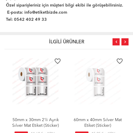
Özel siparişleriniz için müşteri bilgi ekibi ile görüşebilirsiniz.
E-posta:
info@etiketbizde.com
Tel: 0542 402 49 33
İLGİLİ ÜRÜNLER
favorite_border
favorite_border
50mm x 30mm 2'li Ayrık
60mm x 40mm Sılver Mat
Sılver Mat Etiket (Sticker)
Etiket (Sticker)