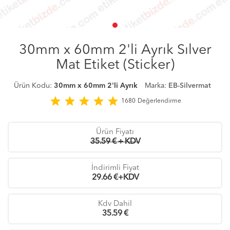
30mm x 60mm 2'li Ayrık Sılver
Mat Etiket (Sticker)
Ürün Kodu:
30mm x 60mm 2'li Ayrık
Marka:
EB-Silvermat
star
star
star
star
star
1680
Değerlendirme
Ürün Fiyatı
35.59 € + KDV
İndirimli Fiyat
29.66
€+KDV
Kdv Dahil
35.59
€