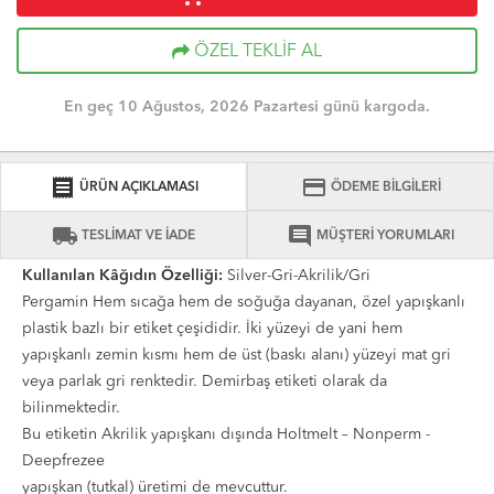
ÖZEL TEKLİF AL
En geç 10 Ağustos, 2026 Pazartesi günü kargoda.
receipt
credit_card
ÜRÜN AÇIKLAMASI
ÖDEME BİLGİLERİ
local_shipping
comment
TESLİMAT VE İADE
MÜŞTERİ YORUMLARI
Kullanılan Kâğıdın Özelliği:
Silver-Gri-Akrilik/Gri
Pergamin Hem sıcağa hem de soğuğa dayanan, özel yapışkanlı
plastik bazlı bir etiket çeşididir. İki yüzeyi de yani hem
yapışkanlı zemin kısmı hem de üst (baskı alanı) yüzeyi mat gri
veya parlak gri renktedir. Demirbaş etiketi olarak da
bilinmektedir.
Bu etiketin Akrilik yapışkanı dışında Holtmelt – Nonperm -
Deepfrezee
yapışkan (tutkal) üretimi de mevcuttur.