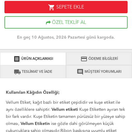
shopping_cart
SEPETE EKLE
ÖZEL TEKLİF AL
En geç 10 Ağustos, 2026 Pazartesi günü kargoda.
receipt
credit_card
ÜRÜN AÇIKLAMASI
ÖDEME BİLGİLERİ
local_shipping
comment
TESLİMAT VE İADE
MÜŞTERİ YORUMLARI
Kullanılan Kâğıdın Özelliği;
Vellum Etiket, kağıt bazlı bir etiket çeşididir ve kuşe etiket ile
aynı özelliklere sahiptir.
Vellum etiketi
Kuşe Etiketten ayıran tek
bir fark vardır. Kuşe Etiketin tamamen pürüzsüz bir yüzeye sahip
olması,
Vellum Etiketin
ise gözle dahi görülmeyen küçük
çukurcuklara sahip olmasıdır.Ribon baskısına uyumlu etiket