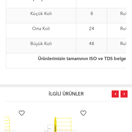
Küçük Koli
8
Rulo
Orta Koli
24
Rulo
Büyük Koli
48
Rulo
Ürünlerimizin tamamının ISO ve TDS belgeleri
İLGİLİ ÜRÜNLER
favorite_border
favorite_border