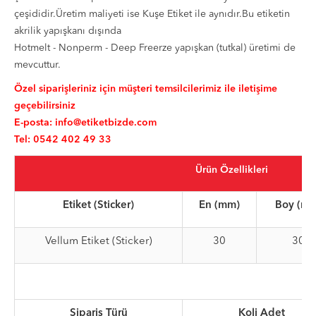
çeşididir.Üretim maliyeti ise Kuşe Etiket ile aynıdır.Bu etiketin
akrilik yapışkanı dışında
Hotmelt - Nonperm - Deep Freerze yapışkan (tutkal) üretimi de
mevcuttur.
Özel siparişleriniz için müşteri temsilcilerimiz ile iletişime
geçebilirsiniz
E-posta:
info@etiketbizde.com
Tel: 0542 402 49 33
Ürün Özellikleri
Etiket (Sticker)
En (mm)
Boy (m
Vellum Etiket (Sticker)
30
30
Sipariş Türü
Koli Adet