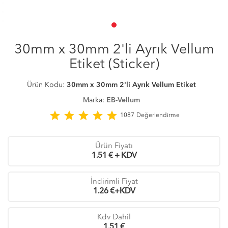
30mm x 30mm 2'li Ayrık Vellum
Etiket (Sticker)
Ürün Kodu:
30mm x 30mm 2'li Ayrık Vellum Etiket
Marka:
EB-Vellum
star
star
star
star
star
1087
Değerlendirme
Ürün Fiyatı
1.51 € + KDV
İndirimli Fiyat
1.26
€+KDV
Kdv Dahil
1.51
€