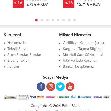
11.68 € + KDV
15.25 € + KDV
16
16
%
%
9.73 € + KDV
12.71 € + KDV
Kurumsal
Müşteri Hizmetleri
Hakkımızda
Gizlilik ve Kullanım Şartları
Teknik Servis
Kargo ve Taşıma Bilgileri
Sıkça Sorulan Sorular
Mesafeli Satış Sözleşmesi
Sipariş Takibi
İptal Ve İade Koşulları
İletişim
Banka Hesaplarımız
Sosyal Medya
Copyrights © 2024 Etiket Bizde