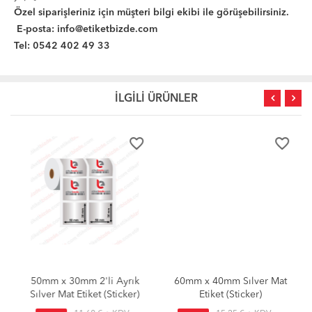
Özel siparişleriniz için müşteri bilgi ekibi ile görüşebilirsiniz.
E-posta:
info@etiketbizde.com
Tel: 0542 402 49 33
İLGİLİ ÜRÜNLER
favorite_border
favorite_border
50mm x 30mm 2'li Ayrık
60mm x 40mm Sılver Mat
Sılver Mat Etiket (Sticker)
Etiket (Sticker)