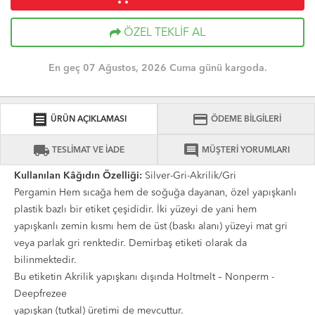
ÖZEL TEKLİF AL
En geç 07 Ağustos, 2026 Cuma günü kargoda.
receipt
credit_card
ÜRÜN AÇIKLAMASI
ÖDEME BİLGİLERİ
local_shipping
comment
TESLİMAT VE İADE
MÜŞTERİ YORUMLARI
Kullanılan Kâğıdın Özelliği:
Silver-Gri-Akrilik/Gri
Pergamin Hem sıcağa hem de soğuğa dayanan, özel yapışkanlı
plastik bazlı bir etiket çeşididir. İki yüzeyi de yani hem
yapışkanlı zemin kısmı hem de üst (baskı alanı) yüzeyi mat gri
veya parlak gri renktedir. Demirbaş etiketi olarak da
bilinmektedir.
Bu etiketin Akrilik yapışkanı dışında Holtmelt – Nonperm -
Deepfrezee
yapışkan (tutkal) üretimi de mevcuttur.