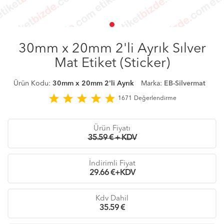
30mm x 20mm 2'li Ayrık Sılver
Mat Etiket (Sticker)
Ürün Kodu:
30mm x 20mm 2'li Ayrık
Marka:
EB-Silvermat
star
star
star
star
star
1671
Değerlendirme
Ürün Fiyatı
35.59 € + KDV
İndirimli Fiyat
29.66
€+KDV
Kdv Dahil
35.59
€