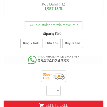
Kdv Dahil (TL)
1,957.13
TL
Bu ürün stoklarımızda mevcuttur.
Sipariş Türü
Küçük Koli
Orta Koli
Büyük Koli
TIKLA WHATSAPP İLE SİPARİŞ VER
05424024933
shopping_cart
SEPETE EKLE