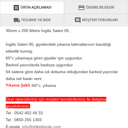
receipt
credit_card
ÜRÜN AÇIKLAMASI
ÖDEME BİLGİLERİ
local_shipping
comment
TESLİMAT VE İADE
MÜŞTERİ YORUMLARI
30mm x 200 Metre İngiliz Saten 05 ,
İngiliz Saten 05, giysilerdeki yıkama talimatlarının basıldığı
etiketlik kumaş.
60°c yıkamaya giren giysiler için uygundur.
Barkod yazıcılarda baskıya uygundur.
04 satene göre daha sık dokuma olduğundan barkod yazıcılar
daha net baskı verir
60°c, yıkama
Yıkama Şekli
:
Özel siparişleriniz için müşteri temsilcilerimiz ile iletişime
geçebilirsiniz.
Tel : 0542 402 49 33
Tel : 0850 255 1303
E-posta:
info@etiketbizde.com