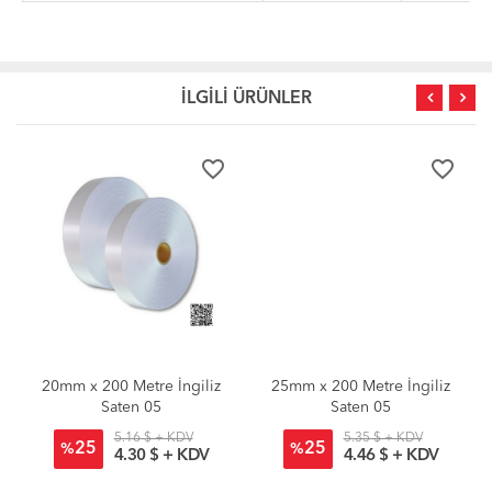
İLGİLİ ÜRÜNLER
favorite_border
favorite_border
20mm x 200 Metre İngiliz
25mm x 200 Metre İngiliz
Saten 05
Saten 05
5.16 $ + KDV
5.35 $ + KDV
25
25
%
%
4.30 $ + KDV
4.46 $ + KDV