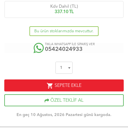
Kdv Dahil (TL)
337.10
TL
Bu ürün stoklarımızda mevcuttur.
TIKLA WHATSAPP İLE SİPARİŞ VER
05424024933
shopping_cart
SEPETE EKLE
ÖZEL TEKLİF AL
En geç 10 Ağustos, 2026 Pazartesi günü kargoda.