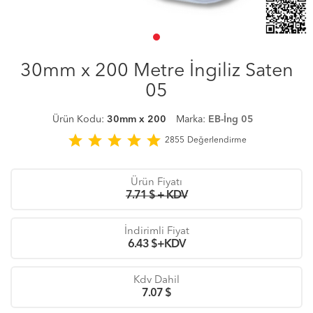
30mm x 200 Metre İngiliz Saten
05
Ürün Kodu:
30mm x 200
Marka:
EB-İng 05
star
star
star
star
star
2855
Değerlendirme
Ürün Fiyatı
7.71 $ + KDV
İndirimli Fiyat
6.43
$+KDV
Kdv Dahil
7.07
$