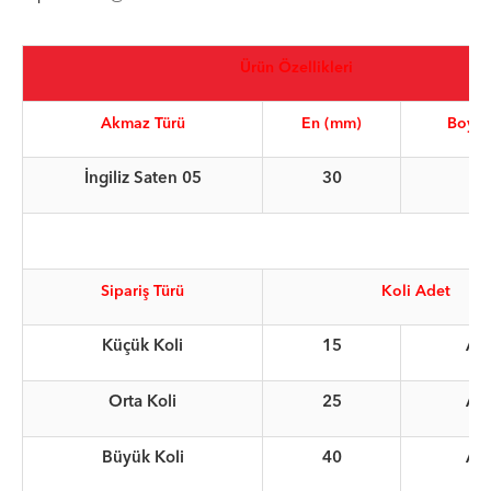
Ürün Özellikleri
Akmaz Türü
En (mm)
Boy (
İngiliz Saten 05
30
20
Sipariş Türü
Koli Adet
Küçük Koli
15
Ad
Orta Koli
25
Ad
Büyük Koli
40
Ad