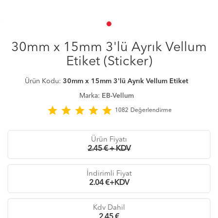
30mm x 15mm 3'lü Ayrık Vellum
Etiket (Sticker)
Ürün Kodu:
30mm x 15mm 3'lü Ayrık Vellum Etiket
Marka:
EB-Vellum
star
star
star
star
star
1082
Değerlendirme
Ürün Fiyatı
2.45 € + KDV
İndirimli Fiyat
2.04
€+KDV
Kdv Dahil
2.45
€