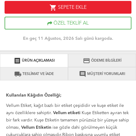
shopping_cart
SEPETE EKLE
ÖZEL TEKLİF AL
En geç 11 Ağustos, 2026 Salı günü kargoda.
receipt
credit_card
ÜRÜN AÇIKLAMASI
ÖDEME BİLGİLERİ
local_shipping
comment
TESLİMAT VE İADE
MÜŞTERİ YORUMLARI
Kullanılan Kâğıdın Özelliği;
Vellum Etiket, kağıt bazlı bir etiket çeşididir ve kuşe etiket ile
aynı özelliklere sahiptir.
Vellum etiketi
Kuşe Etiketten ayıran tek
bir fark vardır. Kuşe Etiketin tamamen pürüzsüz bir yüzeye sahip
olması,
Vellum Etiketin
ise gözle dahi görülmeyen küçük
çukurcuklara sahip olmasıdır.Ribon baskısına uyumlu etiket