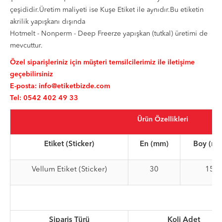
çeşididir.Üretim maliyeti ise Kuşe Etiket ile aynıdır.Bu etiketin
akrilik yapışkanı dışında
Hotmelt - Nonperm - Deep Freerze yapışkan (tutkal) üretimi de
mevcuttur.
Özel siparişleriniz için müşteri temsilcilerimiz ile iletişime
geçebilirsiniz
E-posta:
info@etiketbizde.com
Tel: 0542 402 49 33
Ürün Özellikleri
Etiket (Sticker)
En (mm)
Boy (m
Vellum Etiket (Sticker)
30
15
Sipariş Türü
Koli Adet