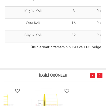
Küçük Koli
8
Rulo
Orta Koli
16
Rulo
Büyük Koli
32
Rulo
Ürünlerimizin tamamının ISO ve TDS belgeleri
İLGİLİ ÜRÜNLER
favorite_border
favorite_border