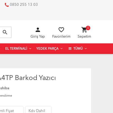
0850 255 13 03
person
favorite_border
shopping_cart
0
search
Giriş Yap
Favorilerim
Sepetim
EL TERMINALI
YEDEK PARÇA
TÜMÜ
A4TP Barkod Yazıcı
oshiba
lendirme
mli Fiyat
Kdv Dahil