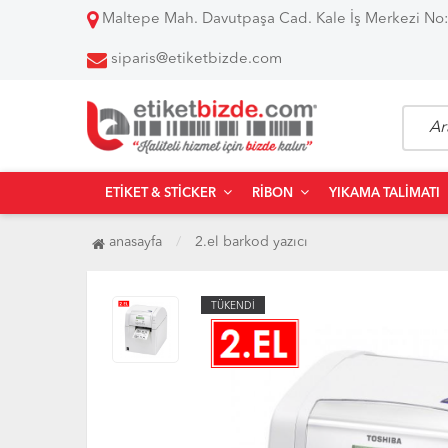
Maltepe Mah. Davutpaşa Cad. Kale İş Merkezi No:
siparis@etiketbizde.com
ETIKET & STICKER
RIBON
YIKAMA TALIMATI
anasayfa
2.el barkod yazıcı
TÜKENDİ