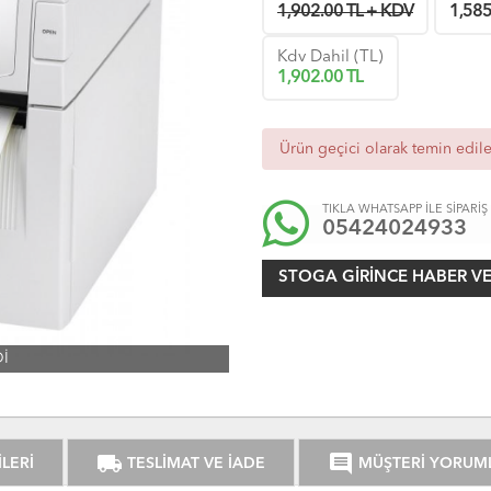
1,902.00 TL + KDV
1,585
Kdv Dahil (TL)
1,902.00
TL
Ürün geçici olarak temin edi
TIKLA WHATSAPP İLE SİPARİŞ
05424024933
STOGA GIRINCE HABER V
İ
local_shipping
comment
LERİ
TESLİMAT VE İADE
MÜŞTERİ YORUM