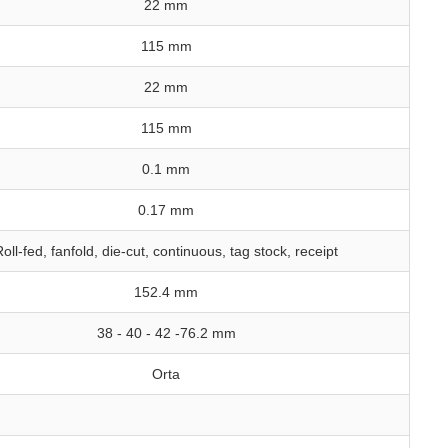
22 mm
115 mm
22 mm
115 mm
0.1 mm
0.17 mm
oll-fed, fanfold, die-cut, continuous, tag stock, receipt
152.4 mm
38 - 40 - 42 -76.2 mm
Orta