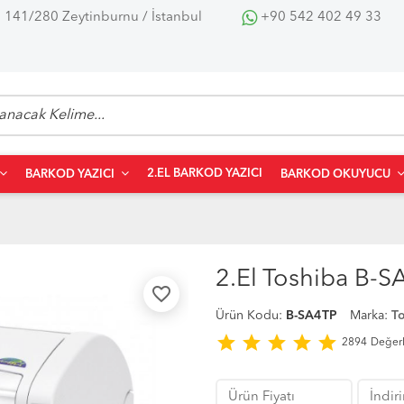
 141/280 Zeytinburnu / İstanbul
+90 542 402 49 33
2.EL BARKOD YAZICI
BARKOD YAZICI
BARKOD OKUYUCU
2.El Toshiba B-S
favorite_border
Ürün Kodu:
B-SA4TP
Marka:
T
star
star
star
star
star
2894
Değer
Ürün Fiyatı
İndiri