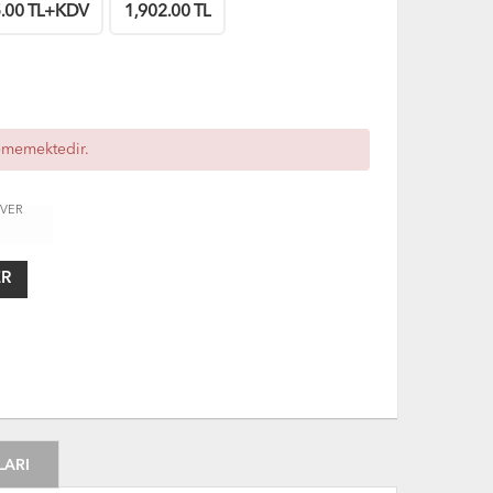
.00
TL+KDV
1,902.00
TL
lememektedir.
 VER
ER
LARI