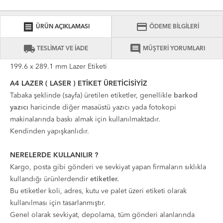
receipt
credit_card
ÜRÜN AÇIKLAMASI
ÖDEME BİLGİLERİ
local_shipping
comment
TESLİMAT VE İADE
MÜŞTERİ YORUMLARI
199.6 x 289.1 mm Lazer Etiketi
A4 LAZER ( LASER ) ETİKET ÜRETİCİSİYİZ
Tabaka şeklinde (sayfa) üretilen etiketler, genellikle
barkod
yazıcı
haricinde diğer masaüstü yazıcı yada fotokopi
makinalarında baskı almak için kullanılmaktadır.
Kendinden yapışkanlıdır.
NERELERDE KULLANILIR ?
Kargo, posta gibi gönderi ve sevkiyat yapan firmaların sıklıkla
kullandığı ürünlerdendir
etiketler.
Bu etiketler koli, adres, kutu ve palet üzeri etiketi olarak
kullanılması için tasarlanmıştır.
Genel olarak sevkiyat, depolama, tüm gönderi alanlarında