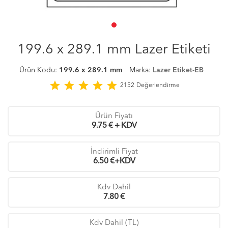
199.6 x 289.1 mm Lazer Etiketi
Ürün Kodu:
199.6 x 289.1 mm
Marka:
Lazer Etiket-EB
star
star
star
star
star
2152
Değerlendirme
Ürün Fiyatı
9.75 € + KDV
İndirimli Fiyat
6.50
€+KDV
Kdv Dahil
7.80
€
Kdv Dahil (TL)