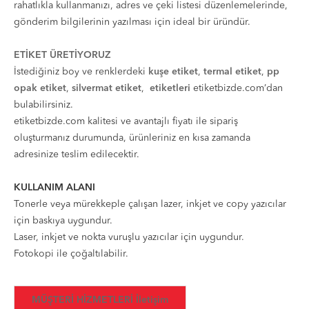
rahatlıkla kullanmanızı, adres ve çeki listesi düzenlemelerinde,
gönderim bilgilerinin yazılması için ideal bir üründür.
ETİKET ÜRETİYORUZ
İstediğiniz boy ve renklerdeki
kuşe etiket
,
termal etiket
,
pp
opak etiket
,
silvermat etiket
,
etiketleri
etiketbizde.com’dan
bulabilirsiniz.
etiketbizde.com kalitesi ve avantajlı fiyatı ile sipariş
oluşturmanız durumunda, ürünleriniz en kısa zamanda
adresinize teslim edilecektir.
KULLANIM ALANI
Tonerle veya mürekkeple çalışan lazer, inkjet ve copy yazıcılar
için baskıya uygundur.
Laser, inkjet ve nokta vuruşlu yazıcılar için uygundur.
Fotokopi ile çoğaltılabilir.
MÜŞTERİ HİZMETLERİ İletişim