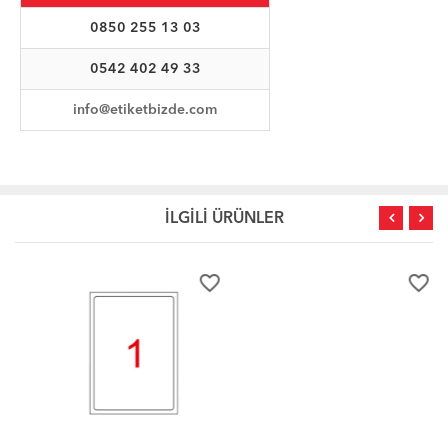
0850 255 13 03
0542 402 49 33
info@etiketbizde.com
İLGİLİ ÜRÜNLER
favorite_border
favorite_border