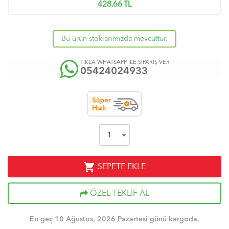
428.66
TL
Bu ürün stoklarımızda mevcuttur.
TIKLA WHATSAPP İLE SİPARİŞ VER
05424024933
shopping_cart
SEPETE EKLE
ÖZEL TEKLİF AL
En geç 10 Ağustos, 2026 Pazartesi günü kargoda.