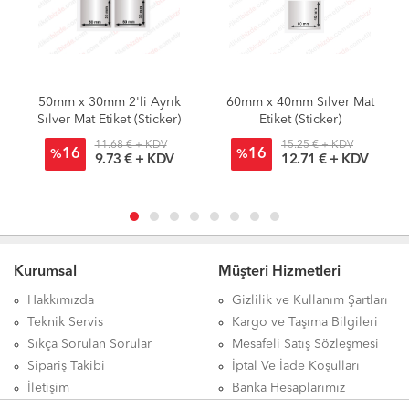
50mm x 30mm 2'li Ayrık
60mm x 40mm Sılver Mat
Sılver Mat Etiket (Sticker)
Etiket (Sticker)
11.68 € + KDV
15.25 € + KDV
16
16
%
%
9.73 € + KDV
12.71 € + KDV
Kurumsal
Müşteri Hizmetleri
Hakkımızda
Gizlilik ve Kullanım Şartları
Teknik Servis
Kargo ve Taşıma Bilgileri
Sıkça Sorulan Sorular
Mesafeli Satış Sözleşmesi
Sipariş Takibi
İptal Ve İade Koşulları
İletişim
Banka Hesaplarımız