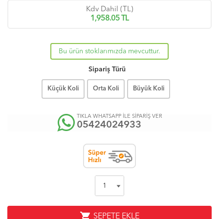
Kdv Dahil (TL)
1,958.05
TL
Bu ürün stoklarımızda mevcuttur.
Sipariş Türü
Küçük Koli
Orta Koli
Büyük Koli
TIKLA WHATSAPP İLE SİPARİŞ VER
05424024933
shopping_cart
SEPETE EKLE