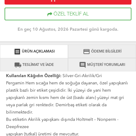
ÖZEL TEKLİF AL
En geç 10 Ağustos, 2026 Pazartesi günü kargoda.
receipt
credit_card
ÜRÜN AÇIKLAMASI
ÖDEME BİLGİLERİ
local_shipping
comment
TESLİMAT VE İADE
MÜŞTERİ YORUMLARI
Kullanılan Kâğıdın Özelliği:
Silver-Gri-Akrilik/Gri
Pergamin Hem sıcağa hem de soğuğa dayanan, özel yapışkanlı
plastik bazlı bir etiket çeşididir. İki yüzeyi de yani hem
yapışkanlı zemin kısmı hem de üst (baskı alanı) yüzeyi mat gri
veya parlak gri renktedir. Demirbaş etiketi olarak da
bilinmektedir.
Bu etiketin Akrilik yapışkanı dışında Holtmelt – Nonperm -
Deepfrezee
yapışkan (tutkal) üretimi de mevcuttur.