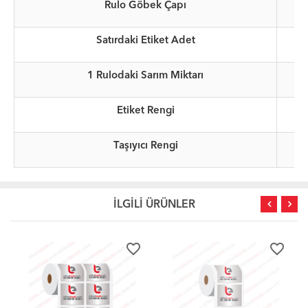
Rulo Göbek Çapı
Satırdaki Etiket Adet
1 Rulodaki Sarım Miktarı
Etiket Rengi
Taşıyıcı Rengi
İLGİLİ ÜRÜNLER
favorite_border
favorite_border