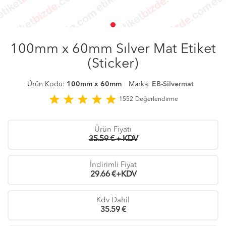
100mm x 60mm Sılver Mat Etiket
(Sticker)
Ürün Kodu:
100mm x 60mm
Marka:
EB-Silvermat
star
star
star
star
star
1552
Değerlendirme
Ürün Fiyatı
35.59 € + KDV
İndirimli Fiyat
29.66
€+KDV
Kdv Dahil
35.59
€