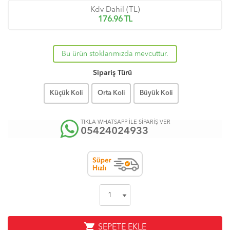
Kdv Dahil (TL)
176.96
TL
Bu ürün stoklarımızda mevcuttur.
Sipariş Türü
Küçük Koli
Orta Koli
Büyük Koli
TIKLA WHATSAPP İLE SİPARİŞ VER
05424024933
shopping_cart
SEPETE EKLE