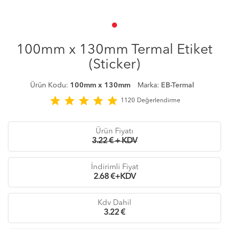
100mm x 130mm Termal Etiket
(Sticker)
Ürün Kodu:
100mm x 130mm
Marka:
EB-Termal
star
star
star
star
star
1120
Değerlendirme
Ürün Fiyatı
3.22 € + KDV
İndirimli Fiyat
2.68
€+KDV
Kdv Dahil
3.22
€