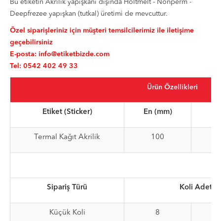
Bu etiketin Akrilik yapışkanı dışında Holtmelt - Nonperm -
Deepfrezee yapışkan (tutkal) üretimi de mevcuttur.
Özel siparişleriniz için müşteri temsilcilerimiz ile iletişime
geçebilirsiniz
E-posta:
info@etiketbizde.com
Tel: 0542 402 49 33
Ürün Özellikleri
Etiket (Sticker)
En (mm)
B
Termal Kağıt Akrilik
100
Sipariş Türü
Koli Adet
Küçük Koli
8