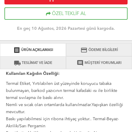
ÖZEL TEKLİF AL
En geç 10 Ağustos, 2026 Pazartesi günü kargoda.
receipt
credit_card
ÜRÜN AÇIKLAMASI
ÖDEME BİLGİLERİ
local_shipping
comment
TESLİMAT VE İADE
MÜŞTERİ YORUMLARI
Kullanılan Kağıdın Özelliği:
Termal Etiket, Yırtılabilen üst yüzeyinde koruyucu tabaka
bulunmayan, barkod yazıcının termal kafadaki ısı ile birlikte
termal sıvılaşma ile baskı alınır.
Nemli ve sıcak olan ortamlarda kullanılmazlar.Yapışkan özelliği
mevcuttur.
Baskı yapılabilmesi için ribona ihtiyaç yoktur.. Termal-Beyaz-
Akrilik/Sarı Pergamin