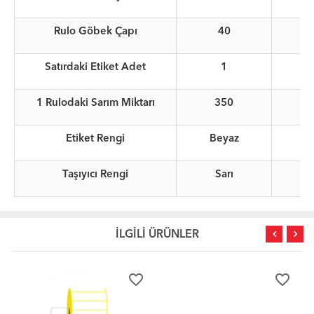
Rulo Göbek Çapı
40
Satırdaki Etiket Adet
1
1 Rulodaki Sarım Miktarı
350
Etiket Rengi
Beyaz
Taşıyıcı Rengi
Sarı
İLGİLİ ÜRÜNLER
favorite_border
favorite_border