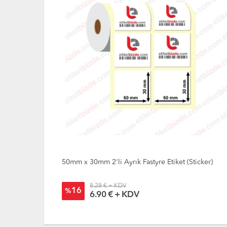
Sticker)
50mm x 30mm 2'li Ayrık Fastyre Etiket (Sticker)
8.28 € + KDV
16
%
6.90 € + KDV