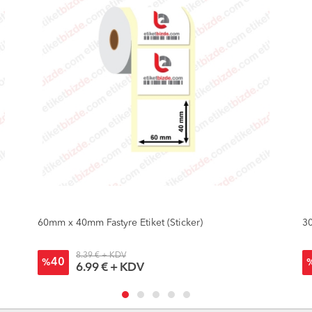
60mm x 40mm Fastyre Etiket (Sticker)
30
8.39 € + KDV
40
%
6.99 € + KDV