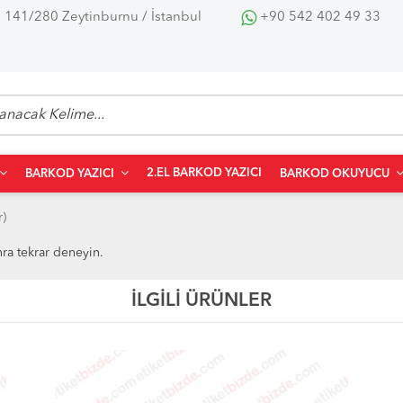
 141/280 Zeytinburnu / İstanbul
+90 542 402 49 33
2.EL BARKOD YAZICI
BARKOD YAZICI
BARKOD OKUYUCU
r)
nra tekrar deneyin.
İLGİLİ ÜRÜNLER