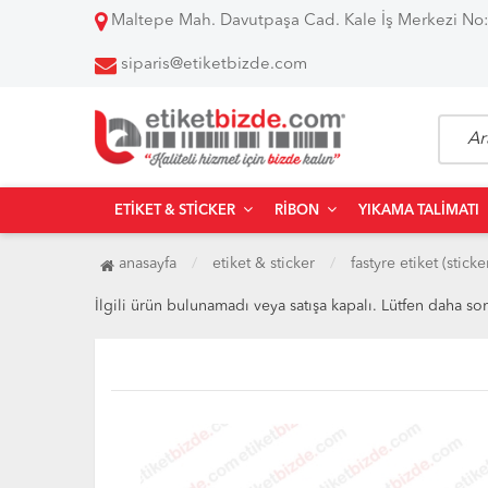
Maltepe Mah. Davutpaşa Cad. Kale İş Merkezi No:
siparis@etiketbizde.com
ETIKET & STICKER
RIBON
YIKAMA TALIMATI
anasayfa
etiket & sticker
fastyre etiket (sticke
İlgili ürün bulunamadı veya satışa kapalı. Lütfen daha so